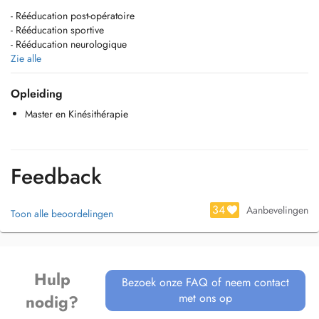
- Rééducation post-opératoire
- Rééducation sportive
- Rééducation neurologique
- Rééducation gériatrique
Zie alle
- Rééducation cardio-respiratoire
- Drainage lymphatique
Opleiding
- Thérapie manuelle
Master en Kinésithérapie
......................................................................
- Post-operative rehabilitation
- Sports rehabilitation
Feedback
- Neurological rehabilitation
- Geriatric rehabilitation
- Cardio-respiratory rehabilitation
34
Aanbevelingen
Toon alle beoordelingen
- Lymphatic drainage
- Manual therapy
Hulp
Bezoek onze FAQ of neem contact
met ons op
nodig?