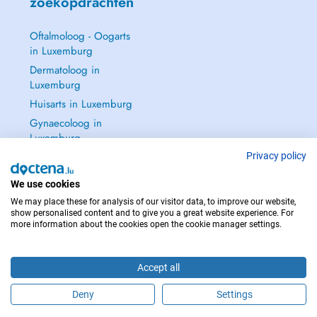
zoekopdrachten
Oftalmoloog - Oogarts
in Luxemburg
Dermatoloog in
Luxemburg
Huisarts in Luxemburg
Gynaecoloog in
Luxemburg
Zie alle →
Privacy policy
We use cookies
We may place these for analysis of our visitor data, to improve our website,
show personalised content and to give you a great website experience. For
more information about the cookies open the cookie manager settings.
NEEM IN GEVAL VAN NOOD CONTACT OP MET : 112
Copyright © 2026 - DOCTENA S.A. 42, Rue de la Vallée, L-2661 Luxembourg
Accept all
Deny
Settings
Maak online een afspraak