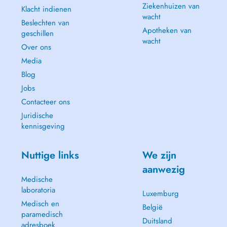
Ziekenhuizen van
Klacht indienen
wacht
Beslechten van
Apotheken van
geschillen
wacht
Over ons
Media
Blog
Jobs
Contacteer ons
Juridische
kennisgeving
Nuttige links
We zijn
aanwezig
Medische
laboratoria
Luxemburg
Medisch en
België
paramedisch
Duitsland
adresboek