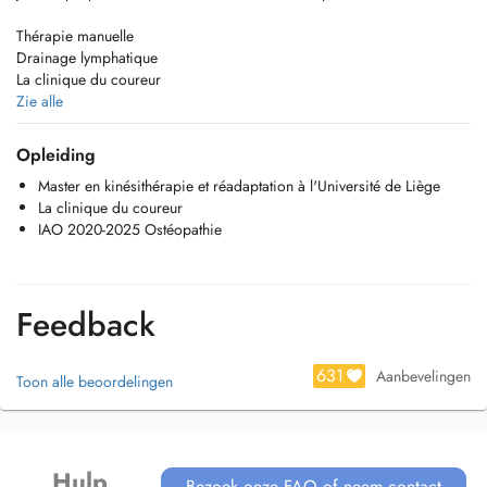
Thérapie manuelle
Drainage lymphatique
La clinique du coureur
En cours de formation à l'ostéopathie
Zie alle
Thérapie par ondes de choc
Opleiding
Pour plus de renseignements je suis disponible par téléphone au
Master en kinésithérapie et réadaptation à l'Université de Liège
+352 621 763 753 ou par e-mail :
kine.houot@gmail.com
La clinique du coureur
IAO 2020-2025 Ostéopathie
Feedback
631
Aanbevelingen
Toon alle beoordelingen
Hulp
Bezoek onze FAQ of neem contact