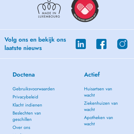
thérapeutique personnalisé.
J'excelle dans les domaines suivants :
- Thérapie manuelle.
- Rééducation de l'appareil locomoteur.
- Rééducation des lombalgies et cervicalgies (mal de dos).
Volg ons en bekijk ons
- Prise en charge du patient sportif.
laatste nieuws
- Prise en charge de larticulation temporo-mandibulaire.
Doctena
Actief
Gebruiksvoorwaarden
Huisartsen van
wacht
Privacybeleid
Ziekenhuizen van
Klacht indienen
wacht
Beslechten van
Apotheken van
geschillen
wacht
Over ons