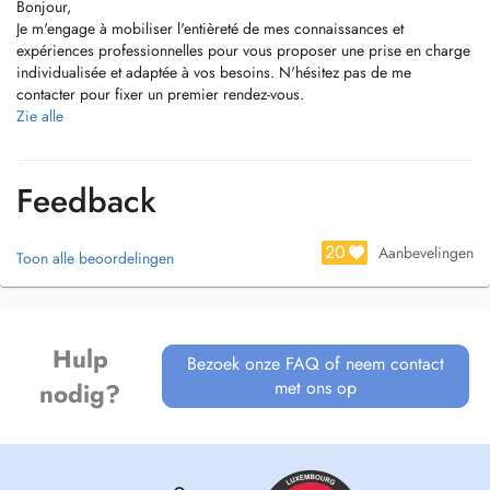
Bonjour,
Je m'engage à mobiliser l'entièreté de mes connaissances et
expériences professionnelles pour vous proposer une prise en charge
individualisée et adaptée à vos besoins. N'hésitez pas de me
contacter pour fixer un premier rendez-vous.
Zie alle
Pour information :
Mes formations principales:
Feedback
- Diplômé en kinésithérapie et réadaptation avec grande distinction à
l'Université de Liège (2020).
- Diplômé en thérapie manuelle par le centre de formation ITMP à
20
Aanbevelingen
Toon alle beoordelingen
Paris (2022).
Mes expériences professionnelles:
- Propriétaire d'un cabinet libéral en kinésithérapie à Bissen (depuis
Hulp
2021).
Bezoek onze FAQ of neem contact
- Kinésithérapeute du club de football FC Bissen (depuis 2022).
met ons op
nodig?
- Kinésithérapeute dans un cabinet en Belgique (depuis 2020).
- Kinésithérapeute dans une maison de repos (depuis 2020).
J'ai également une expérience sportive variée me permettant de
comprendre au mieux les patients sportifs et leur proposer un suivi