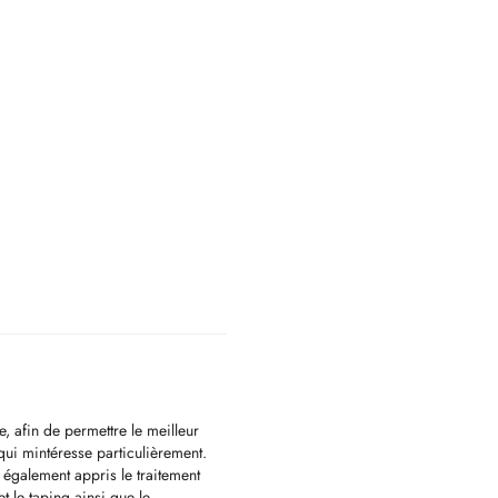
e, afin de permettre le meilleur
qui mintéresse particulièrement.
 également appris le traitement
t le taping ainsi que le