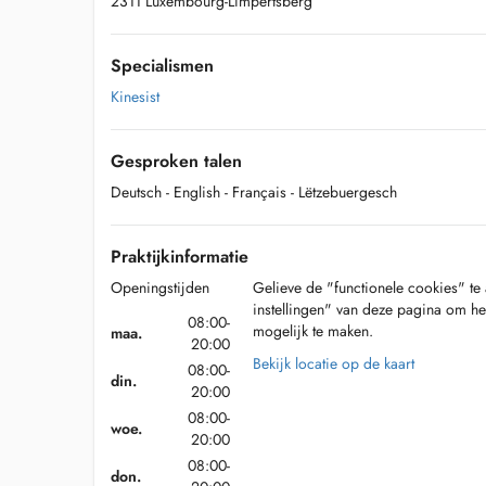
2311 Luxembourg-Limpertsberg
Specialismen
Kinesist
Gesproken talen
Deutsch
- English
- Français
- Lëtzebuergesch
Praktijkinformatie
Openingstijden
Gelieve de "functionele cookies" te 
instellingen" van deze pagina om he
08:00-
mogelijk te maken.
maa.
20:00
Bekijk locatie op de kaart
08:00-
din.
20:00
08:00-
woe.
20:00
08:00-
don.