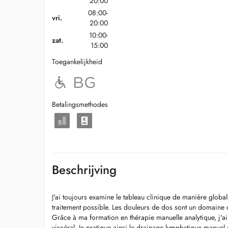
20:00
08:00-
vri.
20:00
10:00-
zat.
15:00
Toegankelijkheid
Betalingsmethodes
Beschrijving
J'ai toujours examine le tableau clinique de manière global
traitement possible. Les douleurs de dos sont un domaine 
Grâce à ma formation en thérapie manuelle analytique, j'ai
viscéral. Je pratique ainsi le drainage lymphatique manuel e