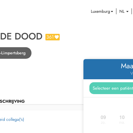
Luxemburg
NL
 DE DOOD
361
-Limpertsberg
Maa
V
SCHRIJVING
09
10
id collega('s)
zo.
ma.