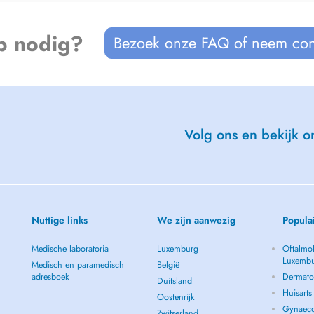
p nodig?
Bezoek onze FAQ of neem con
Volg ons en bekijk on
Nuttige links
We zijn aanwezig
Popula
Medische laboratoria
Luxemburg
Oftalmol
Luxemb
Medisch en paramedisch
België
adresboek
Dermato
Duitsland
Huisart
Oostenrijk
Gynaeco
Zwitserland