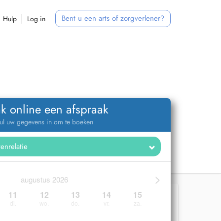
Bent u een arts of zorgverlener?
Hulp
Log in
k online een afspraak
ul uw gegevens in om te boeken
>
augustus 2026
11
12
13
14
15
di.
wo.
do.
vr.
za.