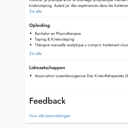
kinésiotaping. Autant jai des expériences dans les traiteme
Traitements a domicile: Luxembourg ville, Parc Hosingen, 
Zie alle
Walferdange.
Opleiding
Ich versuche das Krankheitsbild immer ganzheitlich zu be
Bachelor en Physiotherapie
Behandlung zu ermöglichen. Die Behandlung von Rückensc
Taping & Kinésiotaping
besonderem Interesse. Durch meine Fortbildung der analy
Thérapie manuelle analytique y compris traitement visc
ich auch die viszerale Behandlung gelernt. Ebenso beher
und Taping sowie Kinesiotaping. Erfahrungen für Behandl
Zie alle
sind zusätzlich vorhanden.
Lidmaatschappen
Association Luxembourgeoise Des Kinésithérapeutes (
Feedback
Toon alle beoordelingen