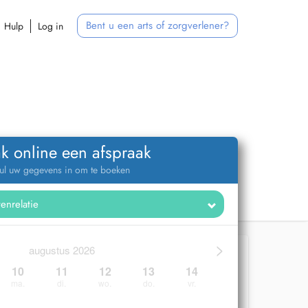
Bent u een arts of zorgverlener?
Hulp
Log in
k online een afspraak
ul uw gegevens in om te boeken
>
augustus 2026
10
11
12
13
14
ma.
di.
wo.
do.
vr.