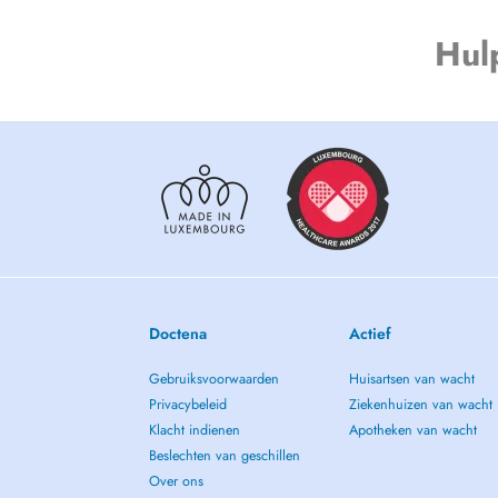
Chronic or idiopathic pain (back, joints, musculoskeletal 
Prevention and maintenance of mobility in the elderly
Hul
My goal is to offer personalised care, adapted to each ind
to improve their daily quality of life.
Doctena
Actief
Gebruiksvoorwaarden
Huisartsen van wacht
Privacybeleid
Ziekenhuizen van wacht
Klacht indienen
Apotheken van wacht
Beslechten van geschillen
Over ons