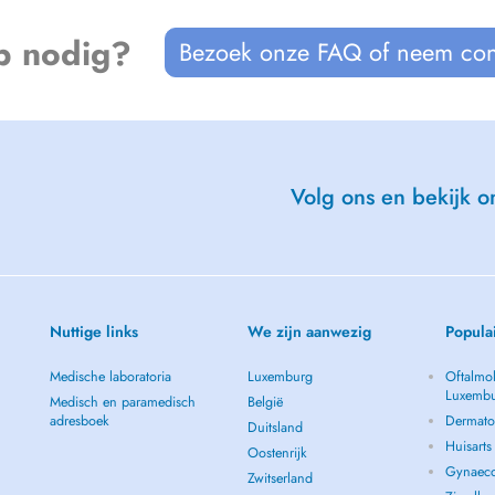
disorders)
p nodig?
Bezoek onze FAQ of neem con
ividual's pace and needs, in order
Volg ons en bekijk on
Nuttige links
We zijn aanwezig
Popula
Medische laboratoria
Luxemburg
Oftalmol
Luxemb
Medisch en paramedisch
België
adresboek
Dermato
Duitsland
Huisart
Oostenrijk
Gynaeco
Zwitserland