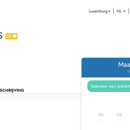
Luxemburg
NL
S
39
Maa
V
SCHRIJVING
08
09
za.
zo.