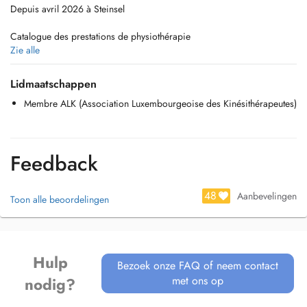
Depuis avril 2026 à Steinsel
Catalogue des prestations de physiothérapie
Zie alle
-Rééducation orthopédique
-Rééducation neurologique
Lidmaatschappen
-Rééducation cardio-respiratoire
Membre ALK (Association Luxembourgeoise des Kinésithérapeutes)
-Gériatrie :Traitement des troubles liés à l'âge
-Rhumatologie :Traitement des affections rhumatismales
Techniques manuelles :
Feedback
- Thérapie manuelle
-Massages & Drainage lymphatique
-Bandages & Taping
48
Aanbevelingen
Toon alle beoordelingen
- Myofascial Release (Fascias)
- PNF
Hulp
Bezoek onze FAQ of neem contact
met ons op
nodig?