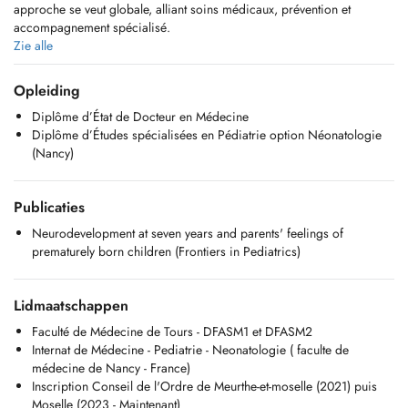
approche se veut globale, alliant soins médicaux, prévention et
accompagnement spécialisé.
Grâce à ma formation complémentaire en Néonatologie et en
Zie alle
réanimation Néonatale, je suis particulièrement sensible aux
problématiques liées à la prise en charge de la prématurité et des
Opleiding
nouveaux-nés.
Diplôme d’État de Docteur en Médecine
Diplôme d’Études spécialisées en Pédiatrie option Néonatologie
(Nancy)
Publicaties
Neurodevelopment at seven years and parents' feelings of
prematurely born children (Frontiers in Pediatrics)
Lidmaatschappen
Faculté de Médecine de Tours - DFASM1 et DFASM2
Internat de Médecine - Pediatrie - Neonatologie ( faculte de
médecine de Nancy - France)
Inscription Conseil de l'Ordre de Meurthe-et-moselle (2021) puis
Moselle (2023 - Maintenant)