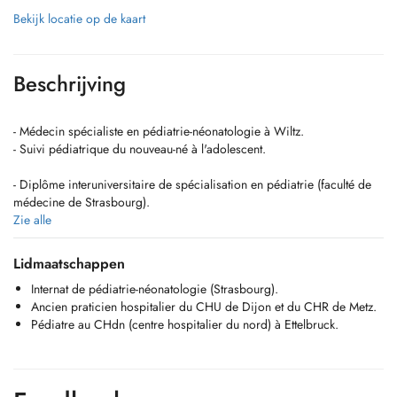
Bekijk locatie op de kaart
Beschrijving
- Médecin spécialiste en pédiatrie-néonatologie à Wiltz.
- Suivi pédiatrique du nouveau-né à l'adolescent.
- Diplôme interuniversitaire de spécialisation en pédiatrie (faculté de
médecine de Strasbourg).
- Diplôme interuniversitaire de médecine et de réanimation néonatale
Zie alle
(faculté de médecine de Dijon).
- Diplôme universitaire de néonatologie (faculté de médecine de
Lidmaatschappen
Dijon).
Internat de pédiatrie-néonatologie (Strasbourg).
- Diplôme interuniversitaire de médecine fœtale (hôpital Clamart,
Ancien praticien hospitalier du CHU de Dijon et du CHR de Metz.
Paris).
Pédiatre au CHdn (centre hospitalier du nord) à Ettelbruck.
- Diplôme interuniversitaire de cardiologie pédiatrique (hôpital
Necker, Paris).
- Diplôme interuniversitaire de néphrologie pédiatrique (université de
Lyon 1 Claude Bernard).