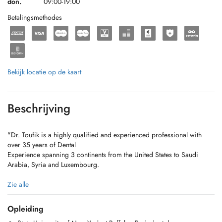
don.
09:00-19:00
Betalingsmethodes
Bekijk locatie op de kaart
Beschrijving
"Dr. Toufik is a highly qualified and experienced professional with
over 35 years of Dental
Experience spanning 3 continents from the United States to Saudi
Arabia, Syria and Luxembourg.
For appointments: mobile & WhatsApp: +352 691 789 446
Zie alle
Kayl Clinic: +352 26 56 12 41
Diekirch Clinic : +352 27 52 29 90
Opleiding