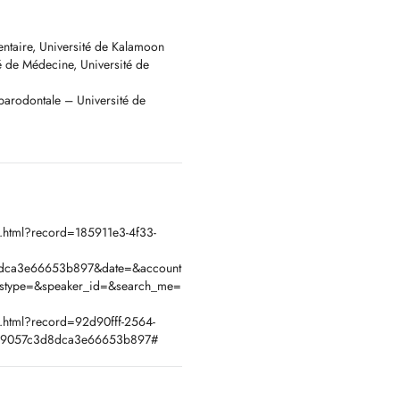
entaire, Université de Kalamoon
é de Médecine, Université de
 parodontale – Université de
a.html?record=185911e3-4f33-
dca3e66653b897&date=&account
&stype=&speaker_id=&search_me=
a.html?record=92d90fff-2564-
29057c3d8dca3e66653b897#