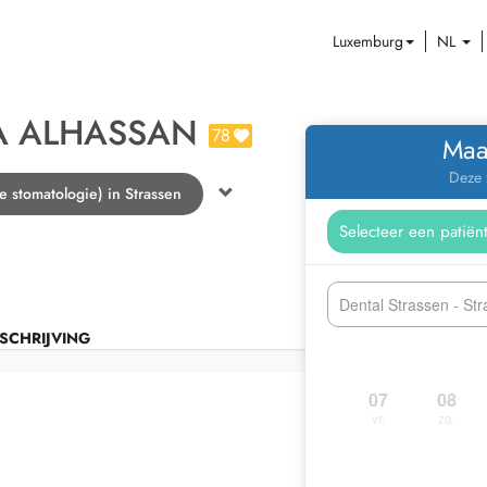
Luxemburg
NL
A ALHASSAN
78
Maa
Deze 
de stomatologie) in Strassen
Dental Strassen - St
SCHRIJVING
07
08
vr.
za.