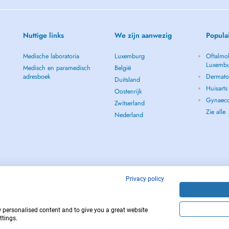
Nuttige links
We zijn aanwezig
Popula
Medische laboratoria
Luxemburg
Oftalmol
Luxemb
Medisch en paramedisch
België
adresboek
Dermato
Duitsland
Huisart
Oostenrijk
Gynaeco
Zwitserland
Zie alle
Nederland
Privacy policy
w personalised content and to give you a great website
112
Copyright © 
ttings.