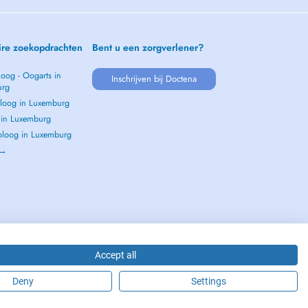
ire zoekopdrachten
Bent u een zorgverlener?
oog - Oogarts in
Inschrijven bij Doctena
urg
loog in Luxemburg
s in Luxemburg
loog in Luxemburg
 →
Accept all
Deny
Settings
2026 - DOCTENA S.A. 42, Rue de la Vallée, L-2661 Luxembourg