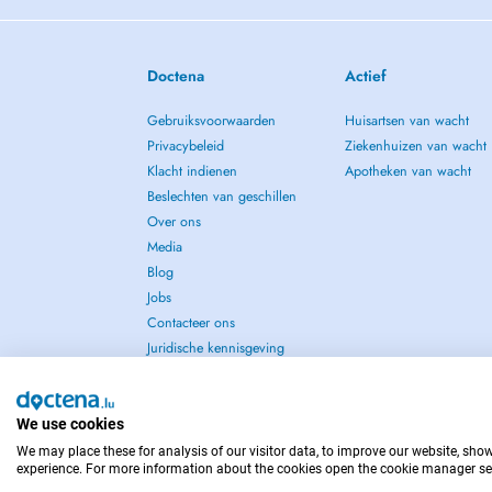
Doctena
Actief
Gebruiksvoorwaarden
Huisartsen van wacht
Privacybeleid
Ziekenhuizen van wacht
Klacht indienen
Apotheken van wacht
Beslechten van geschillen
Over ons
Media
Blog
Jobs
Contacteer ons
Juridische kennisgeving
We use cookies
We may place these for analysis of our visitor data, to improve our website, sho
NEEM IN GEVAL VAN NOOD CONTACT OP MET : 
experience. For more information about the cookies open the cookie manager se