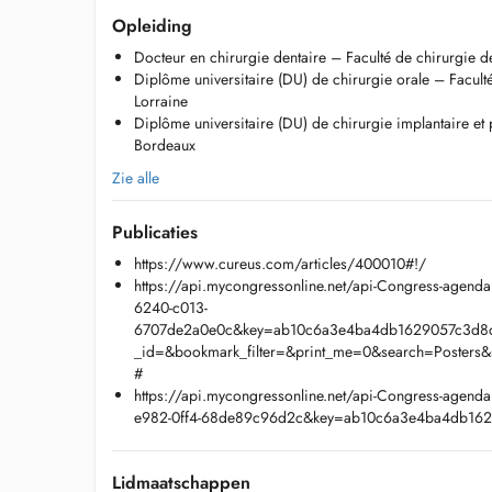
Opleiding
Pathologies buccales
Docteur en chirurgie dentaire – Faculté de chirurgie d
Diplôme universitaire (DU) de chirurgie orale – Facult
Dégagement de la canine incluse
Lorraine
Diplôme universitaire (DU) de chirurgie implantaire et
Prise en charge des patients à haut risque hémorragique
Bordeaux
Injection de toxine botulique (Botox)
Zie alle
Injection dacide hyaluronique
Publicaties
https://www.cureus.com/articles/400010#!/
https://api.mycongressonline.net/api-Congress-agend
6240-c013-
6707de2a0e0c&key=ab10c6a3e4ba4db1629057c3d8
_id=&bookmark_filter=&print_me=0&search=Posters
#
https://api.mycongressonline.net/api-Congress-agend
e982-0ff4-68de89c96d2c&key=ab10c6a3e4ba4db16
Lidmaatschappen