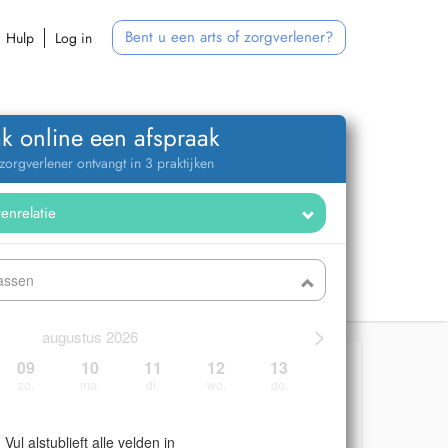
Bent u een arts of zorgverlener?
Hulp
Log in
k online een afspraak
zorgverlener ontvangt in 3 praktijken
rassen
>
augustus 2026
09
10
11
12
13
zo.
ma.
di.
wo.
do.
Vul alstublieft alle velden in