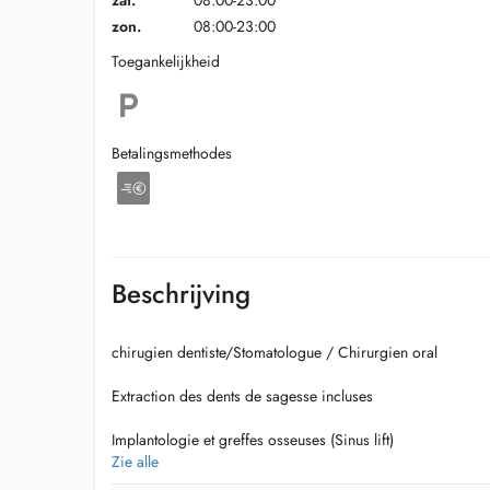
zat.
08:00-23:00
zon.
08:00-23:00
Toegankelijkheid
Betalingsmethodes
Beschrijving
chirugien dentiste/Stomatologue / Chirurgien oral
Extraction des dents de sagesse incluses
Implantologie et greffes osseuses (Sinus lift)
Zie alle
Traitement des troubles de larticulation temporo-mandibul