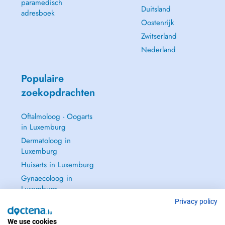
paramedisch
Duitsland
- Prosthetic Rehabilitation
adresboek
Oostenrijk
Zwitserland
Nederland
Populaire
zoekopdrachten
Oftalmoloog - Oogarts
in Luxemburg
Dermatoloog in
Luxemburg
Huisarts in Luxemburg
Gynaecoloog in
Luxemburg
Zie alle →
Privacy policy
We use cookies