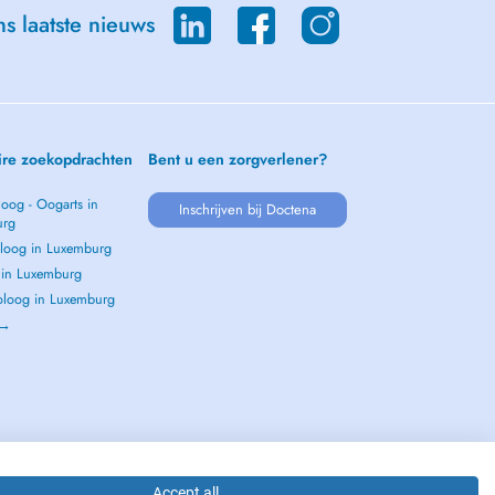
s laatste nieuws
ire zoekopdrachten
Bent u een zorgverlener?
oog - Oogarts in
Inschrijven bij Doctena
urg
loog in Luxemburg
s in Luxemburg
loog in Luxemburg
 →
Accept all