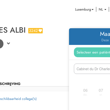
Luxemburg
NL
ES ALBI
3242
Maa
Deze 
Cabinet du Dr Charles
SCHRIJVING
06
07
do.
vr.
schikbaarheid collega('s)