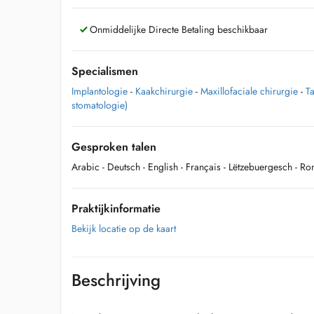
Onmiddelijke Directe Betaling beschikbaar
Specialismen
Implantologie
-
Kaakchirurgie
-
Maxillofaciale chirurgie
-
T
stomatologie)
Gesproken talen
Arabic
- Deutsch
- English
- Français
- Lëtzebuergesch
- Ro
Praktijkinformatie
Bekijk locatie op de kaart
Beschrijving