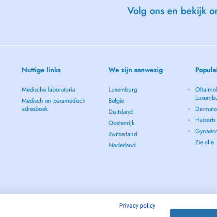
Volg ons en bekijk on
Nuttige links
We zijn aanwezig
Popula
Medische laboratoria
Luxemburg
Oftalmol
Luxemb
Medisch en paramedisch
België
adresboek
Dermato
Duitsland
Huisart
Oostenrijk
Gynaeco
Zwitserland
Zie alle
Nederland
Privacy policy