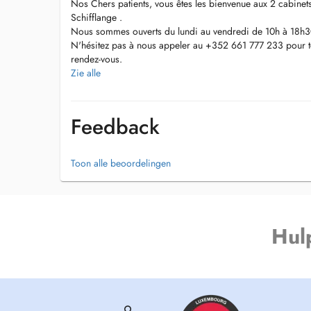
Nos Chers patients, vous êtes les bienvenue aux 2 cabine
Schifflange .
Nous sommes ouverts du lundi au vendredi de 10h à 18h3
N'hésitez pas à nous appeler au +352 661 777 233 pour t
rendez-vous.
Nous sommes impatients de vous rencontrer !"
Zie alle
pour information :
Places de parking disponible devant les 2 cabinet.
Notre équipe parle 7 langues parfaitement pour faciliter l
Feedback
nécessaires .
Toon alle beoordelingen
Hul