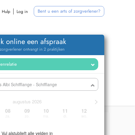
Bent u een arts of zorgverlener?
Hulp
Log in
k online een afspraak
zorgverlener ontvangt in 2 praktijken
 Albi Schifflange - Schifflange
>
augustus 2026
08
09
10
11
12
za.
zo.
ma.
di.
wo.
Vul alstublieft alle velden in