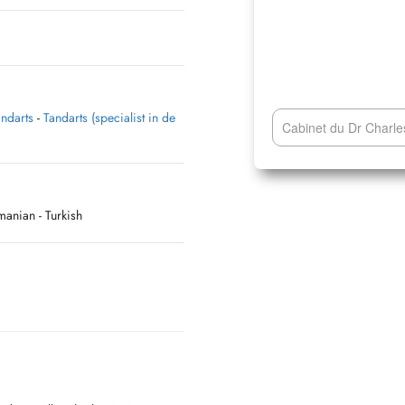
andarts
-
Tandarts (specialist in de
Cabinet du Dr Charl
manian
- Turkish