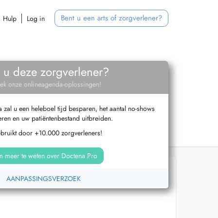
Bent u een arts of zorgverlener?
Hulp
Log in
 u deze zorgverlener?
ek onze onlineagenda-oplossingen!
zal u een heleboel tijd besparen, het aantal no-shows
ren en uw patiëntenbestand uitbreiden.
ebruikt door +10.000 zorgverleners!
 meer te weten over Doctena Pro
AANPASSINGSVERZOEK