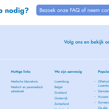
p nodig?
Bezoek onze FAQ of neem con
Volg ons en bekijk on
Nuttige links
We zijn aanwezig
Popula
Medische laboratoria
Luxemburg
Oftalmol
Luxemb
Medisch en paramedisch
België
adresboek
Dermato
Duitsland
Huisart
Oostenrijk
Gynaeco
Zwitserland
Zie alle