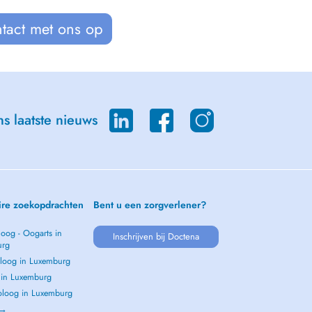
tact met ons op
s laatste nieuws
ire zoekopdrachten
Bent u een zorgverlener?
oog - Oogarts in
Inschrijven bij Doctena
urg
loog in Luxemburg
s in Luxemburg
loog in Luxemburg
 →