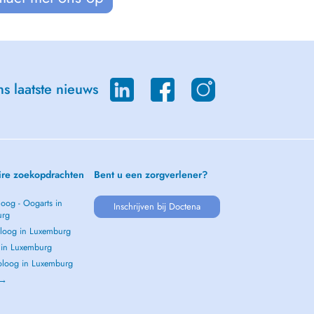
s laatste nieuws
ire zoekopdrachten
Bent u een zorgverlener?
oog - Oogarts in
Inschrijven bij Doctena
urg
loog in Luxemburg
s in Luxemburg
loog in Luxemburg
 →