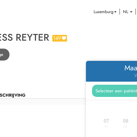
Luxemburg
NL
ESS REYTER
149
ge
Maa
V
SCHRIJVING
07
08
vr.
za.