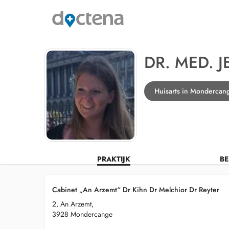
DR. MED. J
Huisarts in Mondercan
PRAKTIJK
BE
Cabinet „An Arzemt“ Dr Kihn Dr Melchior Dr Reyter
2, An Arzemt,
3928 Mondercange