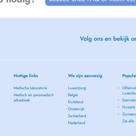
 justifié ou non excusé 24h à
droite.
Volg ons en bekijk on
Nuttige links
We zijn aanwezig
Popula
Medische laboratoria
Luxemburg
Oftalmol
Luxemb
Medisch en paramedisch
België
adresboek
Dermato
Duitsland
Huisart
Oostenrijk
Gynaeco
Zwitserland
Zie alle
Nederland