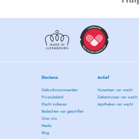
NB: Merci de venir à l'heure. Tout manquement de RDV non
l'avance sera facturé.
Le cabinet médical se trouve au rez-de-chaussée au fond à 
Doctena
Actief
Gebruiksvoorwaarden
Huisartsen van wacht
Privacybeleid
Ziekenhuizen van wacht
Klacht indienen
Apotheken van wacht
Beslechten van geschillen
Over ons
Media
Blog