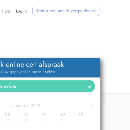
Bent u een arts of zorgverlener?
Hulp
Log in
k online een afspraak
ul uw gegevens in om te boeken
>
augustus 2026
09
10
11
12
13
zo.
ma.
di.
wo.
do.