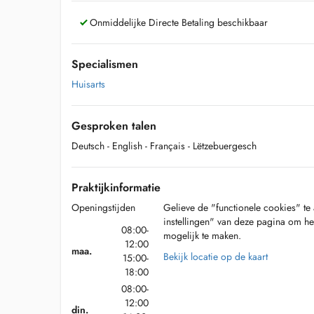
Onmiddelijke Directe Betaling beschikbaar
Specialismen
Huisarts
Gesproken talen
Deutsch
- English
- Français
- Lëtzebuergesch
Praktijkinformatie
Openingstijden
Gelieve de "functionele cookies" te 
instellingen" van deze pagina om he
08:00-
mogelijk te maken.
12:00
maa.
Bekijk locatie op de kaart
15:00-
18:00
08:00-
12:00
din.