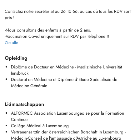
Contactez notre secrétariat au 26 10 66, au cas où tous les RDV sont
pris !
-Nous consultons des enfants à partir de 2 ans.
-Vaccination Covid uniquement sur RDV par téléphone !!
-Pour tout RDV (par Doctena ou par téléphone) un supplément
Zie alle
d'honoraire pour convenance personnelle sera demandé.
-Tout RDV non décommandé 2 heures en avance sera facturé au
Opleiding
patient.
Diplôme de Docteur en Médecine - Medizinische Universität
Innsbruck
Doctorat en Médecine et Diplôme d'Etude Spécialisée de
Du lundi au vendredi de 20:00 à 24:00 h, et les weekends et jours
Médecine Générale
fériés de 8:00 à 24:00 h, vous pouvez consulter un médecin
généraliste sans RDV à la
Maison Médicale, au 23, VAL FLEURI L-1526 LUXEMBOURG
Lidmaatschappen
Urgences et nuit : Tél : 112
ALFORMEC Association Luxembourgeoise pour la Formation
Continue
Collège Médical à Luxembourg
Vertrauensärztin der österreichischen Botschaft in Luxemburg -
Médecin-Conseil de l'ambassade d'Autriche au Luxembourg