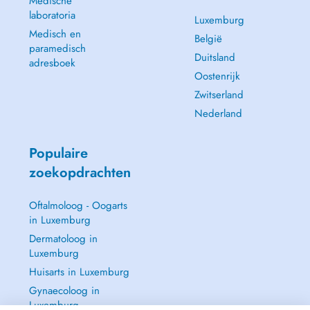
Medische
laboratoria
Luxemburg
Medisch en
België
paramedisch
Duitsland
adresboek
Oostenrijk
Zwitserland
Nederland
Populaire
zoekopdrachten
Oftalmoloog - Oogarts
in Luxemburg
Dermatoloog in
Luxemburg
Huisarts in Luxemburg
Gynaecoloog in
Luxemburg