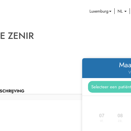
Luxemburg
NL
E ZENIR
Maa
V
SCHRIJVING
07
08
vr.
za.