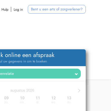
Bent u een arts of zorgverlener?
Hulp
Log in
k online een afspraak
ul uw gegevens in om te boeken
>
augustus 2026
09
10
11
12
13
zo.
ma.
di.
wo.
do.