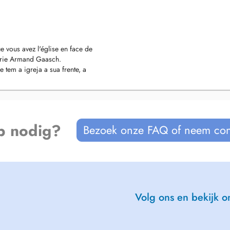
e vous avez l'église en face de
alerie Armand Gaasch.
tem a igreja a sua frente, a
rie Armand Gaasch.
p nodig?
Bezoek onze FAQ of neem con
Volg ons en bekijk on