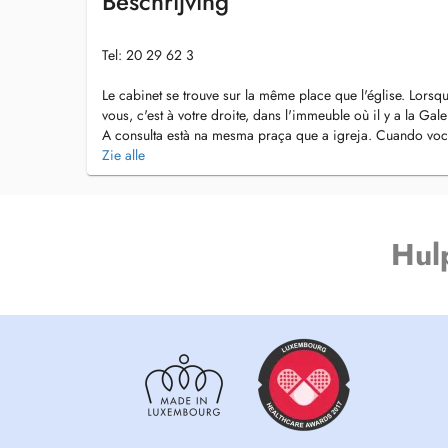
Beschrijving
Tel: 20 29 62 3
Le cabinet se trouve sur la même place que l'église. Lorsqu
vous, c'est à votre droite, dans l'immeuble où il y a la G
A consulta està na mesma praça que a igreja. Cuando voce 
consulta està a sua direita, no imovel a onde està a Gale
Zie alle
Hul