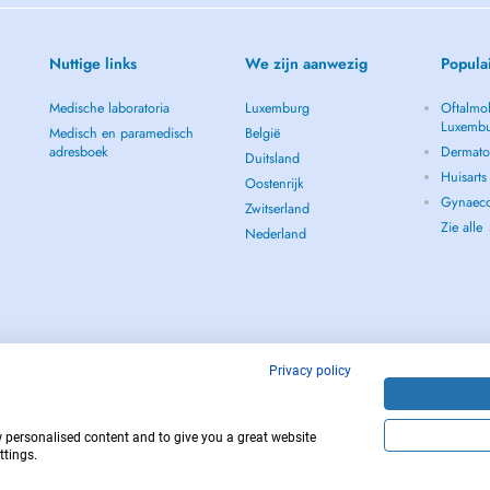
Nuttige links
We zijn aanwezig
Popula
Medische laboratoria
Luxemburg
Oftalmol
Luxemb
Medisch en paramedisch
België
adresboek
Dermato
Duitsland
Huisart
Oostenrijk
Gynaeco
Zwitserland
Zie alle
Nederland
Privacy policy
w personalised content and to give you a great website
112
Copyright © 
ttings.