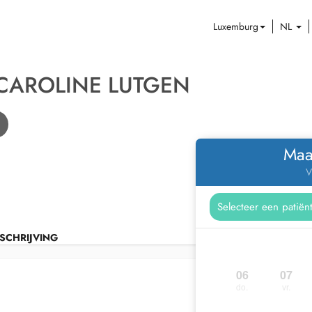
Luxemburg
NL
CAROLINE LUTGEN
Maa
V
SCHRIJVING
06
07
do.
vr.