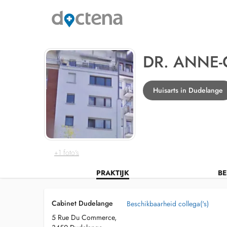
DR. ANNE-
Huisarts in Dudelange
+1 foto's
PRAKTIJK
BE
Cabinet Dudelange
Beschikbaarheid collega('s)
5 Rue Du Commerce,