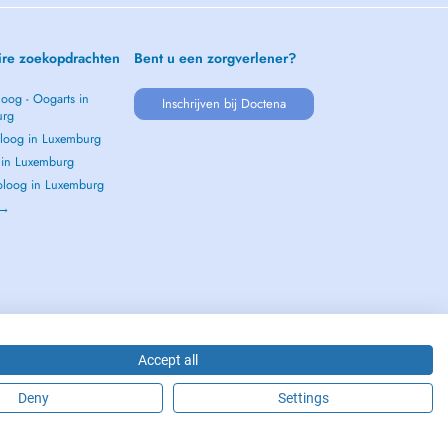
ire zoekopdrachten
Bent u een zorgverlener?
oog - Oogarts in
Inschrijven bij Doctena
urg
loog in Luxemburg
s in Luxemburg
loog in Luxemburg
 →
Accept all
Deny
Settings
2026 - DOCTENA S.A. 42, Rue de la Vallée, L-2661 Luxembourg