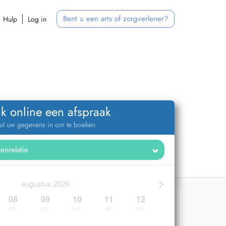
Bent u een arts of zorgverlener?
Hulp
Log in
k online een afspraak
ul uw gegevens in om te boeken
>
augustus 2026
08
09
10
11
12
za.
zo.
ma.
di.
wo.