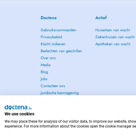
Doctena
Actief
Gebruiksvoorwaarden
Huisartsen van wacht
Privacybeleid
Ziekenhuizen van wacht
Klacht indienen
Apotheken van wacht
Beslechten van geschillen
Over ons
Media
Blog
Jobs
Contacteer ons
Juridische kennisgeving
We use cookies
We may place these for analysis of our visitor data, to improve our website, sho
NEEM IN GEVAL VAN NOOD CONTACT OP MET : 
experience. For more information about the cookies open the cookie manager se