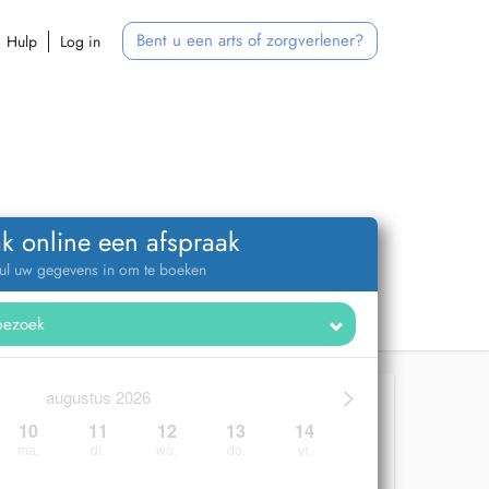
Bent u een arts of zorgverlener?
Hulp
Log in
k online een afspraak
ul uw gegevens in om te boeken
>
augustus 2026
10
11
12
13
14
ma.
di.
wo.
do.
vr.