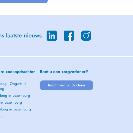
s laatste nieuws
ire zoekopdrachten
Bent u een zorgverlener?
oog - Oogarts in
Inschrijven bij Doctena
urg
loog in Luxemburg
s in Luxemburg
loog in Luxemburg
 →