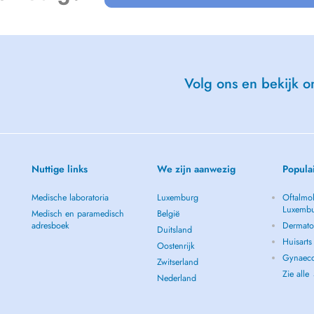
Volg ons en bekijk on
Nuttige links
We zijn aanwezig
Popula
Medische laboratoria
Luxemburg
Oftalmol
Luxemb
Medisch en paramedisch
België
adresboek
Dermato
Duitsland
Huisart
Oostenrijk
Gynaeco
Zwitserland
Zie alle
Nederland