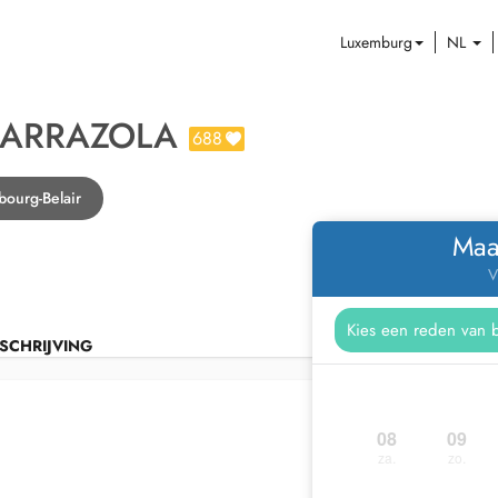
Luxemburg
NL
 ARRAZOLA
688
ourg-Belair
Maa
V
SCHRIJVING
08
09
za.
zo.