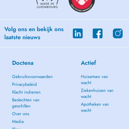
Volg ons en bekijk ons
laatste nieuws
Doctena
Actief
Gebruiksvoorwaarden
Huisartsen van
wacht
Privacybeleid
Ziekenhuizen van
Klacht indienen
wacht
Beslechten van
Apotheken van
geschillen
wacht
Over ons
Media