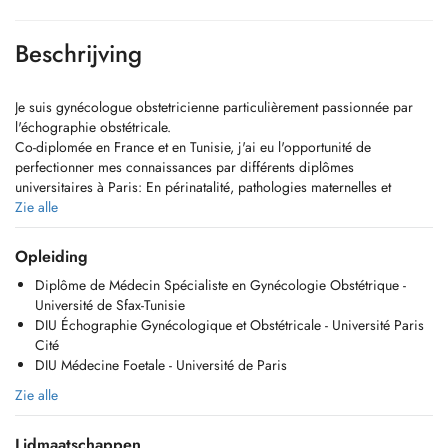
Beschrijving
Je suis gynécologue obstetricienne particulièrement passionnée par
l'échographie obstétricale.
Co-diplomée en France et en Tunisie, j'ai eu l'opportunité de
perfectionner mes connaissances par différents diplômes
universitaires à Paris: En périnatalité, pathologies maternelles et
grossesse, échographie gynécologique et obstétricale ainsi qu'en
Zie alle
médecine fœtale.
Après une expérience hospitalière en France, je souhaite mettre tout
Opleiding
mon savoir au service de mes patientes au sein de mon cabinet.
Diplôme de Médecin Spécialiste en Gynécologie Obstétrique -
Je vous accompagne durant le suivi complet de votre grossesse,
Université de Sfax-Tunisie
jusqu'à l'accouchement.
DIU Échographie Gynécologique et Obstétricale - Université Paris
Mon activité comportera les consultations gynécologiques ainsi que la
Cité
prise en charge des pathologies gynécologiques bénignes.
DIU Médecine Foetale - Université de Paris
Pour vos échographies obstetricales, morphologiques et
gynécologiques vous êtes à la bonne adresse.
Zie alle
Mon approche allie rigueur médicale et écoute de vos besoins, afin
de vous offrir un accompagnement personnalisé dans un cadre
Lidmaatschappen
bienveillant.