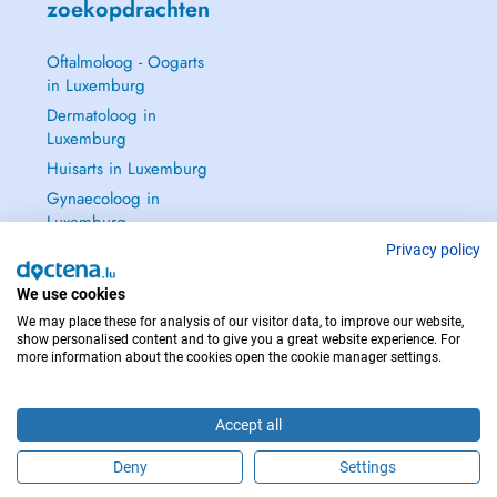
zoekopdrachten
Oftalmoloog - Oogarts
in Luxemburg
Dermatoloog in
Luxemburg
Huisarts in Luxemburg
Gynaecoloog in
Luxemburg
Zie alle →
Privacy policy
We use cookies
We may place these for analysis of our visitor data, to improve our website,
show personalised content and to give you a great website experience. For
more information about the cookies open the cookie manager settings.
NEEM IN GEVAL VAN NOOD CONTACT OP MET : 112
Copyright © 2026 - DOCTENA S.A. 42, Rue de la Vallée, L-2661 Luxembourg
Accept all
Deny
Settings
Maak online een afspraak