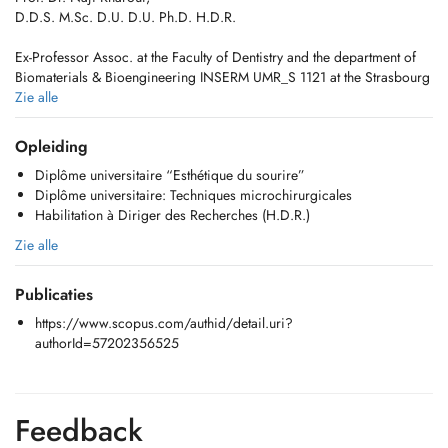
D.D.S. M.Sc. D.U. D.U. Ph.D. H.D.R.
Ex-Professor Assoc. at the Faculty of Dentistry and the department of
Biomaterials & Bioengineering INSERM UMR_S 1121 at the Strasbourg
University, France
Zie alle
Endodontiste in a private clinic in Hollerich/Luxembourg.
Opleiding
Diplôme universitaire “Esthétique du sourire”
Researcher in dental biomaterials, endodontic treatment, coronal
Diplôme universitaire: Techniques microchirurgicales
restorative techniques, bioactive molecules, microsurgical skeels and
Habilitation à Diriger des Recherches (H.D.R.)
dental morphology since 2018.
Zie alle
More than 120 published scientific papers in international peer-
reviewed journals with high impact factors
Publicaties
https://www.scopus.com/authid/detail.uri?authorId=57202356525
https://www.scopus.com/authid/detail.uri?
Speaker in several international conferences
authorId=57202356525
Certificate in Oral Implantology, a Master degree in Biomaterials for
Health, a Microsurgical Diploma, a Esthetic of Smile Diploma, a PhD
in Endodontics, a Post-Doc in Dental materials and finally a H.D.R. in
Feedback
Dental materials.