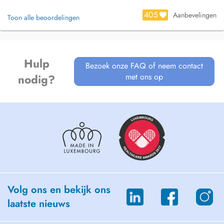
- Lecturer and monitor in several dental courses at Strasbourg
405
University
Aanbevelingen
Toon alle beoordelingen
- Supervisor for master, PhD and Post-doc students.
Hulp
Bezoek onze FAQ of neem contact
met ons op
nodig?
Volg ons en bekijk ons
laatste nieuws