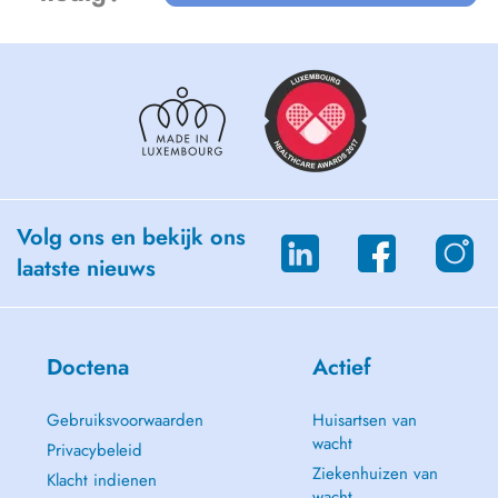
- Skinbooster acide hyluronique
- Sculptra
- Profhilo
- Rajeunissement vulvo vaginale par injection d'acide hyaluronique
- Pose de Fils tenseurs
- Epilation Laser Clarity 2
- Greffe de Cheveux, barbe, sourcils
- Pénoplastie
- Liposculture lipoaspiration
- LaserME fractionnée non ablatif
Volg ons en bekijk ons
laatste nieuws
Doctena
Actief
Gebruiksvoorwaarden
Huisartsen van
wacht
Privacybeleid
Ziekenhuizen van
Klacht indienen
wacht