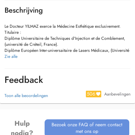
Beschrijving
Le Docteur YILMAZ exerce la Médecine Esthétique exclusivement.
Titulaire :
Diplôme Universitaire de Techniques d'Injection et de Comblement,
(université de Créteil, France).
Diplôme Européen Inter-universaitaire de Lasers Médicaux, (Université
Sorbonne, Paris, France).
Zie alle
Diplôme Universitaire d'Implants Capillaires, (Université de Créteil,
France).
Formation en Oculoplastie, (Université de Créteil, France).
Feedback
Actes pratiqués :
506
Aanbevelingen
Toon alle beoordelingen
- Injections de toxine botulique (Botox), Acide Hyaluronique
- Injection PRP cheveux
- Injection PRP visage cou
- Skinbooster PRP + acide hyaluronique
Hulp
- Mésothérapie
Bezoek onze FAQ of neem contact
- Exosomes
met ons op
nodig?
- ADN Sperme de Saumon