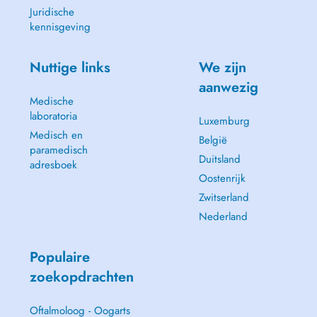
Juridische
Mon. - Fri. 10:00 - 18:00
kennisgeving
22 Boulevard Royal, L-2449, Luxemburg
Nuttige links
We zijn
aanwezig
Medische
laboratoria
Luxemburg
Medisch en
België
paramedisch
Duitsland
adresboek
Oostenrijk
Zwitserland
Nederland
Populaire
zoekopdrachten
Oftalmoloog - Oogarts