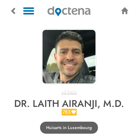
+3 foto's
DR. LAITH AIRANJI, M.D.
783
Huisarts in Luxembourg