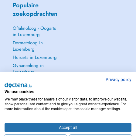
Populaire
zoekopdrachten
Oftalmoloog - Oogarts
in Luxemburg
Dermatoloog in
Luxemburg
Huisarts in Luxemburg
Gynaecoloog in
Luxemburg
Zie alle →
Privacy policy
We use cookies
We may place these for analysis of our visitor data, to improve our website,
show personalised content and to give you a great website experience. For
more information about the cookies open the cookie manager settings.
NEEM IN GEVAL VAN NOOD CONTACT OP MET : 112
Copyright © 2026 - DOCTENA S.A. 42, Rue de la Vallée, L-2661 Luxembourg
Accept all