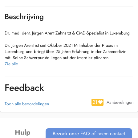
Beschrijving
Dr. med. dent. Jürgen Arent Zahnarzt & CMD-Spezialist in Luxemburg
Dr. Jürgen Arent ist seit Oktober 2021 Mitinhaber der Praxis in
Luxemburg und bringt über 25 Jahre Erfahrung in der Zahnmedizin
mit. Seine Schwerpunkte liegen auf der interdisziplinären
Zahnheilkunde und insbesondere auf der Behandlung von
Zie alle
Craniomandibulären Dysfunktionen (CMD) Beschwerden, die durch
Probleme im Kiefergelenk und der Muskulatur entstehen können.
Feedback
Er bietet umfassende zahnärztliche Leistungen an, darunter
Endodontologie (Wurzelbehandlungen), Zahnersatz & Prothetik, sowie
ästhetische Zahnheilkunde für ein gesundes und schönes Lächeln.
21
Aanbevelingen
Toon alle beoordelingen
Auch Zahnreinigung, Füllungen und eine persönliche Beratung beim
Ersttermin gehören selbstverständlich zum Angebot.
Durch seinen ganzheitlichen Behandlungsansatz betrachtet Dr. Arent
Hulp
Zähne, Kiefer und Muskulatur stets im Zusammenhang mit dem
Bezoek onze FAQ of neem contact
allgemeinen Wohlbefinden. Dank enger Zusammenarbeit mit anderen