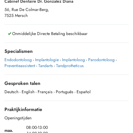
Cabinet Dentaire Dr. Gonzalez Diana
56, Rue De Colmar-Berg,
7525 Mersch
Onmiddelijke Directe Betaling beschikbaar
Specialismen
Endodontoloog
-
Implantologie
-
Implantoloog
-
Parodontoloog
-
Preventieassistent
-
Tandarts
-
Tandprotheticus
Gesproken talen
Deutsch
- English
- Français
- Português
- Español
Praktijkinformatie
Openingstijden
08:00-13:00
maa.