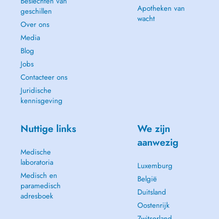
Beslechten van
Apotheken van
geschillen
wacht
Over ons
Media
Blog
Jobs
Contacteer ons
Juridische
kennisgeving
Nuttige links
We zijn
aanwezig
Medische
laboratoria
Luxemburg
Medisch en
België
paramedisch
Duitsland
adresboek
Oostenrijk
Zwitserland