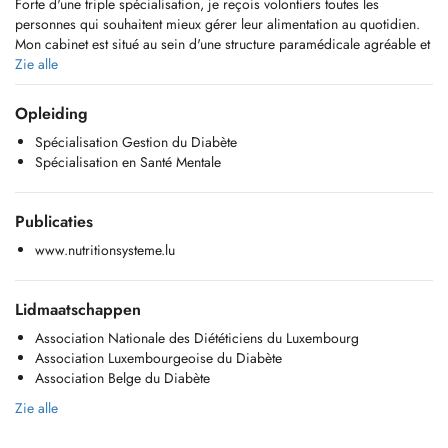
Forte d'une triple spécialisation, je reçois volontiers toutes les
personnes qui souhaitent mieux gérer leur alimentation au quotidien.
Mon cabinet est situé au sein d'une structure paramédicale agréable et
idéalement situé au cœur de la ville.
Zie alle
Au plaisir de vous accompagner!
Opleiding
Registered Dietitian-Nutritionist in Luxembourg, I have been practicing
Spécialisation Gestion du Diabète
clinical dietetics since 2008.
Spécialisation en Santé Mentale
With a triple specialization, I am happy to welcome all people who
wish to better manage their daily diet.
My practice is located in a pleasant paramedical structure and ideally
Publicaties
situated in the heart of the city.
I look forward to helping you!
www.nutritionsysteme.lu
Lidmaatschappen
Association Nationale des Diététiciens du Luxembourg
Association Luxembourgeoise du Diabète
Association Belge du Diabète
Zie alle