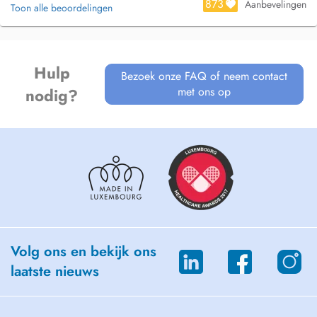
873
I provide counseling for adults, teenagers, children, babies,
Aanbevelingen
Toon alle beoordelingen
pregnancy, breastfeeding, geriatrics, or for different situations like
vegetarians, sports, people from different countries, and their habits.
The sessions are individual or in group (ex. in a family).
Hulp
Bezoek onze FAQ of neem contact
met ons op
nodig?
Volg ons en bekijk ons
laatste nieuws