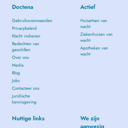
Doctena
Actief
Gebruiksvoorwaarden
Huisartsen van
wacht
Privacybeleid
Ziekenhuizen van
Klacht indienen
wacht
Beslechten van
Apotheken van
geschillen
wacht
Over ons
Media
Blog
Jobs
Contacteer ons
Juridische
kennisgeving
Nuttige links
We zijn
aanwezig