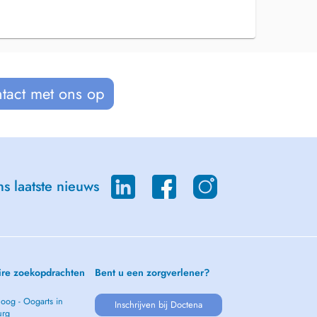
tact met ons op
s laatste nieuws
ire zoekopdrachten
Bent u een zorgverlener?
oog - Oogarts in
Inschrijven bij Doctena
urg