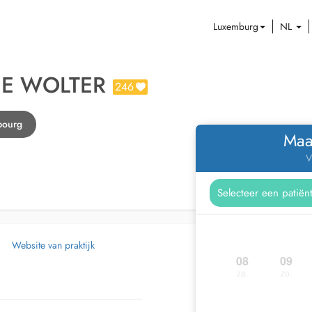
Luxemburg
NL
NE WOLTER
246
bourg
Maa
V
Website van praktijk
08
09
za.
zo.