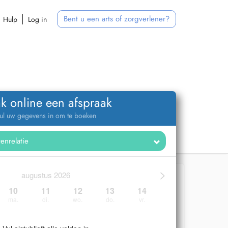
Bent u een arts of zorgverlener?
Hulp
Log in
k online een afspraak
ul uw gegevens in om te boeken
>
augustus 2026
10
11
12
13
14
ma.
di.
wo.
do.
vr.