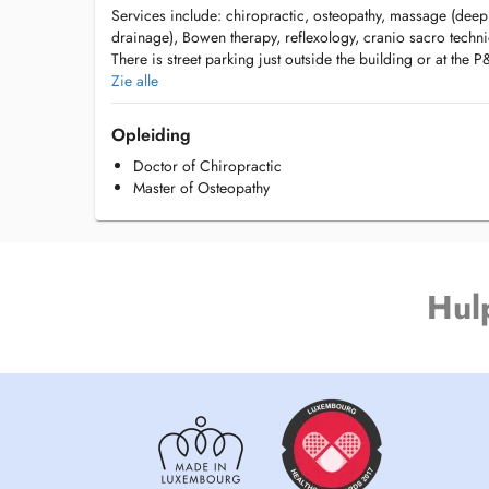
Services include: chiropractic, osteopathy, massage (deep
drainage), Bowen therapy, reflexology, cranio sacro techn
There is street parking just outside the building or at the
Zie alle
Access by bus:
#32 and #30 bus runs just in front of the building on Val
Opleiding
Doctor of Chiropractic
#6, #16, #18, #21, #25, #72, #211, #212, #305, #401, #4
Master of Osteopathy
Antoine Exupéry on Boulevard Konrad Adenauer (2 minute
Hul