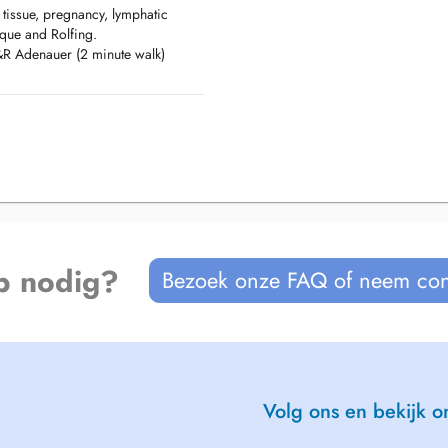
 tissue, pregnancy, lymphatic
ique and Rolfing.
 P&R Adenauer (2 minute walk)
 des Bons Malades.
02, #404, #405 stop at St.
 walk)
p nodig?
Bezoek onze FAQ of neem con
Volg ons en bekijk on