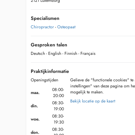
2121 Luxemburg
Specialismen
Chiropractor
-
Osteopaat
Gesproken talen
Deutsch
- English
- Finnish
- Français
Praktijkinformatie
Openingstijden
Gelieve de "functionele cookies" te 
instellingen" van deze pagina om he
08:00-
mogelijk te maken.
maa.
20:00
Bekijk locatie op de kaart
08:30-
din.
19:00
08:30-
woe.
19:30
08:30-
don.