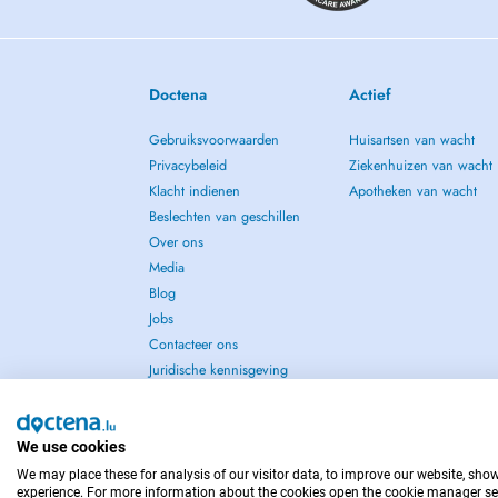
Doctena
Actief
Gebruiksvoorwaarden
Huisartsen van wacht
Privacybeleid
Ziekenhuizen van wacht
Klacht indienen
Apotheken van wacht
Beslechten van geschillen
Over ons
Media
Blog
Jobs
Contacteer ons
Juridische kennisgeving
We use cookies
We may place these for analysis of our visitor data, to improve our website, sho
NEEM IN GEVAL VAN NOOD CONTACT OP MET : 
experience. For more information about the cookies open the cookie manager se