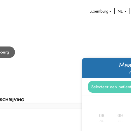
Luxemburg
NL
bourg
Maa
V
SCHRIJVING
08
09
za.
zo.