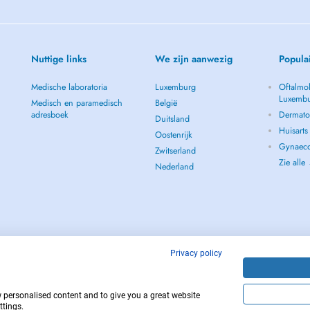
Nuttige links
We zijn aanwezig
Popula
Medische laboratoria
Luxemburg
Oftalmol
Luxemb
Medisch en paramedisch
België
adresboek
Dermato
Duitsland
Huisart
Oostenrijk
Gynaeco
Zwitserland
Zie alle
Nederland
Privacy policy
w personalised content and to give you a great website
112
Copyright © 
ttings.