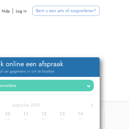
Bent u een arts of zorgverlener?
Hulp
Log in
k online een afspraak
ul uw gegevens in om te boeken
>
augustus 2026
10
11
12
13
14
ma.
di.
wo.
do.
vr.