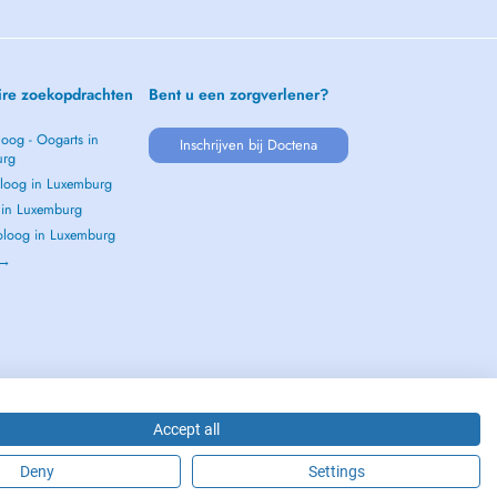
ire zoekopdrachten
Bent u een zorgverlener?
oog - Oogarts in
Inschrijven bij Doctena
urg
loog in Luxemburg
s in Luxemburg
loog in Luxemburg
 →
Accept all
Deny
Settings
2026 - DOCTENA S.A. 42, Rue de la Vallée, L-2661 Luxembourg