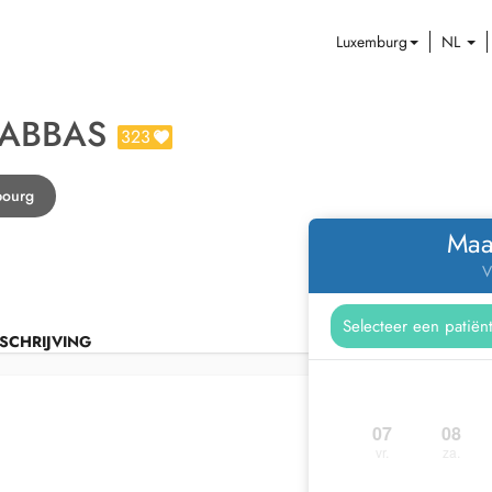
Luxemburg
NL
 ABBAS
323
bourg
Maa
V
SCHRIJVING
07
08
vr.
za.