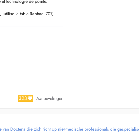
 et technologie de pointe.
jutilise la table Raphael 707,
e au monde. Cette technologie de
x besoins cervicaux, lombaires ou
ésultats rapides.
quilibre corporel grâce à des
usculaires ou que vous souhaitiez
pagner.
323
Aanbevelingen
e van Doctena die zich richt op niet-medische professionals die gespecialise