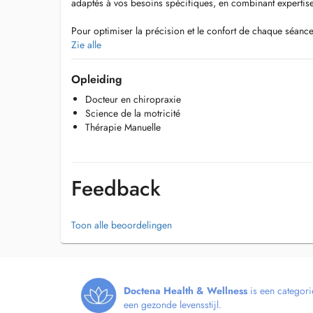
adaptés à vos besoins spécifiques, en combinant expertise
Pour optimiser la précision et le confort de chaque séance, 
reconnue comme lune des meilleures tables de chiropraxi
Zie alle
pointe permet des ajustements précis et doux, adaptés au
thoraciques, pour une expérience de soin optimale et des r
Opleiding
Docteur en chiropraxie
Ma mission est de vous aider à retrouver et maintenir un é
Science de la motricité
techniques éprouvées et efficaces.
Thérapie Manuelle
Que vous souffriez de douleurs chroniques, de tensions m
améliorer votre santé globale, je suis là pour vous accom
Au plaisir de vous accueillir !
Feedback
Langues parlés :
Français / Anglais / Russe / Turc / Azéri
Toon alle beoordelingen
Doctena Health & Wellness
is een categori
een gezonde levensstijl.