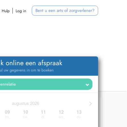
Bent u een arts of zorgverlener?
Hulp
Log in
k online een afspraak
ul uw gegevens in om te boeken
>
augustus 2026
09
10
11
12
13
zo.
ma.
di.
wo.
do.