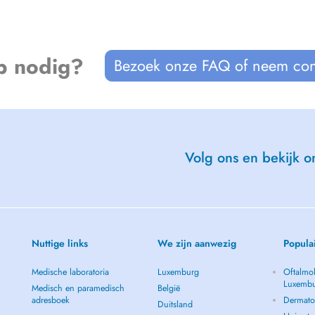
p nodig?
Bezoek onze FAQ of neem con
Volg ons en bekijk on
Nuttige links
We zijn aanwezig
Popula
Medische laboratoria
Luxemburg
Oftalmol
Luxemb
Medisch en paramedisch
België
adresboek
Dermato
Duitsland