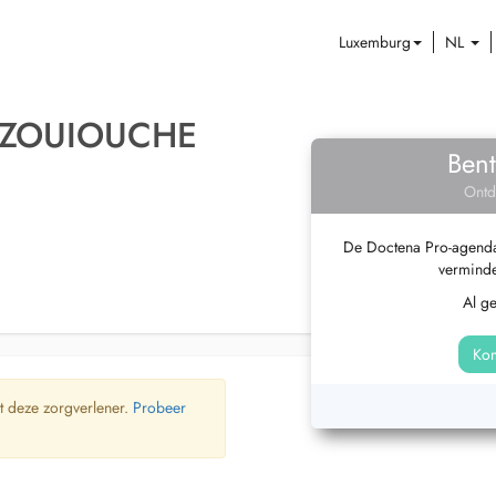
Luxemburg
NL
 ZOUIOUCHE
Bent
Ontd
De Doctena Pro-agenda 
verminde
Al g
Kom
t deze zorgverlener.
Probeer