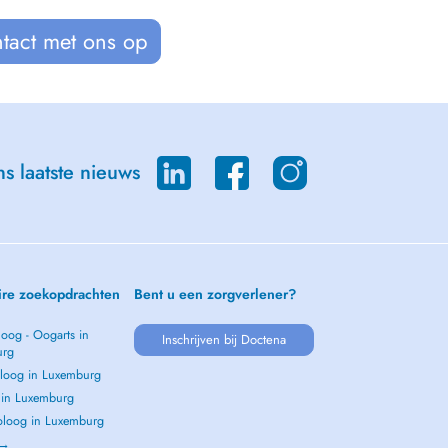
tact met ons op
s laatste nieuws
ire zoekopdrachten
Bent u een zorgverlener?
oog - Oogarts in
Inschrijven bij Doctena
urg
loog in Luxemburg
s in Luxemburg
loog in Luxemburg
 →