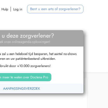
Bent u een arts of zorgverlener?
Hulp
Log in
 u deze zorgverlener?
ek onze onlineagenda-oplossingen!
zal u een heleboel tijd besparen, het aantal no-shows
ren en uw patiëntenbestand uitbreiden.
ebruikt door +10.000 zorgverleners!
 meer te weten over Doctena Pro
AANPASSINGSVERZOEK