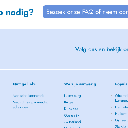
p nodig?
Bezoek onze FAQ of neem con
Volg ons en bekijk on
Nuttige links
We zijn aanwezig
Popula
Medische laboratoria
Luxemburg
Oftalmol
Luxemb
Medisch en paramedisch
België
adresboek
Dermato
Duitsland
Huisart
Oostenrijk
Gynaeco
Zwitserland
Zie alle