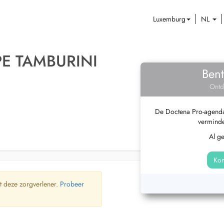
Luxemburg
NL
PE TAMBURINI
Bent
Ontd
De Doctena Pro-agenda 
verminde
Al g
Kom
t deze zorgverlener.
Probeer