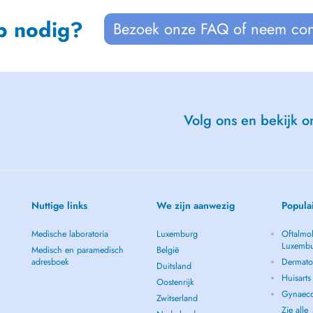
p nodig?
Bezoek onze FAQ of neem con
Volg ons en bekijk on
Nuttige links
We zijn aanwezig
Popula
Medische laboratoria
Luxemburg
Oftalmol
Luxemb
Medisch en paramedisch
België
adresboek
Dermato
Duitsland
Huisart
Oostenrijk
Gynaeco
Zwitserland
Zie alle