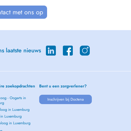
tact met ons op
s laatste nieuws
ire zoekopdrachten
Bent u een zorgverlener?
oog - Oogarts in
Inschrijven bij Doctena
urg
loog in Luxemburg
s in Luxemburg
loog in Luxemburg
 →