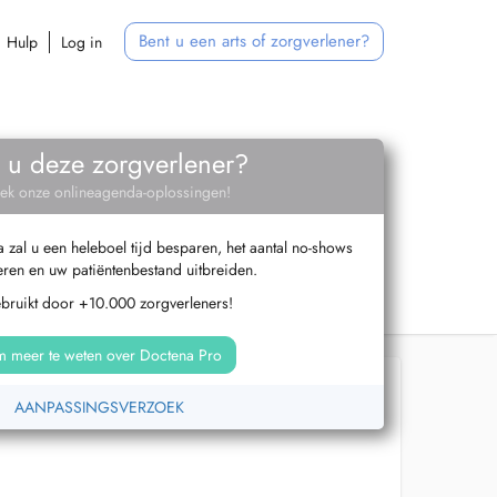
Bent u een arts of zorgverlener?
Hulp
Log in
 u deze zorgverlener?
ek onze onlineagenda-oplossingen!
zal u een heleboel tijd besparen, het aantal no-shows
ren en uw patiëntenbestand uitbreiden.
ebruikt door +10.000 zorgverleners!
 meer te weten over Doctena Pro
AANPASSINGSVERZOEK