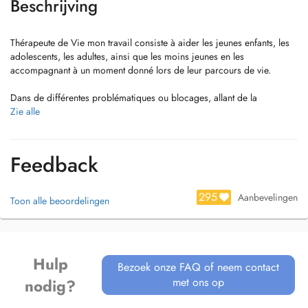
Beschrijving
Thérapeute de Vie mon travail consiste à aider les jeunes enfants, les
adolescents, les adultes, ainsi que les moins jeunes en les
accompagnant à un moment donné lors de leur parcours de vie.
Dans de différentes problématiques ou blocages, allant de la
confiance en soi, à des difficultés comme le stress, angoisses, Burn
Zie alle
out, dépression, difficultés au travail, schémas répétitifs, troubles
obsessionnels, dépendance à la cigarette, perte de poids, difficultés
de concentration, reconversion professionnelle, problèmes de
Feedback
couples, grossesse mais aussi des souffrances liées à des traumas
comme abandon, abus, deuils, maladies…
295
Aanbevelingen
Toon alle beoordelingen
La thérapie vous permettra d’identifier et de réveiller en vous des
ressources qui parfois ont été affaiblies ou diminuées dû aux
expériences douloureuses de votre vie.
Hulp
Et enfin pour toutes les personnes qui souhaitent uniquement se
Bezoek onze FAQ of neem contact
détendre et prendre soins d’elles au quotidien (entretenir son état
met ons op
nodig?
mental et physique).