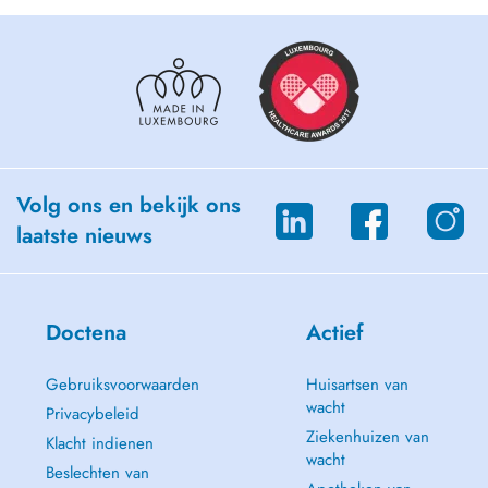
Hypnothérapeute certifiée NGH, Sophrologue, Praticienne Reiki,
Praticienne en Ventouses et Massothérapeute je me réjouis de vous
accueillir à mon cabinet.
Volg ons en bekijk ons
laatste nieuws
Doctena
Actief
Gebruiksvoorwaarden
Huisartsen van
wacht
Privacybeleid
Ziekenhuizen van
Klacht indienen
wacht
Beslechten van