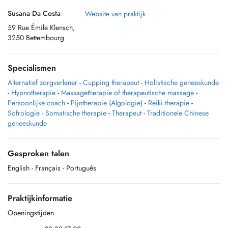
Susana Da Costa
Website van praktijk
59 Rue Émile Klensch,
3250 Bettembourg
Specialismen
Alternatief zorgverlener
-
Cupping therapeut
-
Holistische geneeskunde
-
Hypnotherapie
-
Massagetherapie of therapeutische massage
-
Persoonlijke coach
-
Pijntherapie (Algologie)
-
Reiki therapie
-
Sofrologie
-
Somatische therapie
-
Therapeut
-
Traditionele Chinese
geneeskunde
Gesproken talen
English
- Français
- Português
Praktijkinformatie
Openingstijden