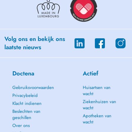
(Akupunktur und Ohrakupunktur)
- Manuelle und osteopathische Behandlung schmerzhafter
Funktionsstörungen (so genannte Blockierungen) am Haltungs- und
Bewegungsapparat (Gelenke, Wirbelsäule, Kreuzdarmbeingelenke
usw.) durch Manipulation mit den Händen zu lösen und dadurch
Schmerzfreiheit zu erreichen.
- Triggerpunkt-Therapie manuell und Triggerakupunktur
Volg ons en bekijk ons
- Behandlung von Kiefergelenksdysfunktionen CMD
laatste nieuws
2- Allgemeinmedizin: Tel: 20602552
-Check-ups
-Diagnostik und Therapie mit dem Schwerpunkt allgemein
internistischer Erkrankungen
Doctena
Actief
-Gesundheitsvorsorge-Untersuchungen
-Hausarztprogramm mit Hausbesuche
Gebruiksvoorwaarden
Huisartsen van
-Impfungen
wacht
-Hautkrebsscreening
Privacybeleid
-Kinder- und Jugendsprechstunde
Ziekenhuizen van
Klacht indienen
-Koordination mitbehandelnder Fachärzte
wacht
Beslechten van
-Impfberatung für Internationale Reisen
Apotheken van
geschillen
- Führerscheine Eignungstest
wacht
Over ons
3- Zusatzleistungen: