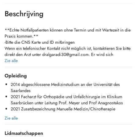
Beschrijving
**Echte Notfallpatienten können ohne Termin und mit Wartezeit in die
Praxis kommen.**
-Bitte die CNS Karte und ID mitbringen
Wenn ein telefonischer Kontakt nicht möglich ist, kontaktieren Sie bitte
direkt den Arzt unter
dralgaradi30@gmail.com
. Er wird sich
persönlich um Ihr Anliegen kümmern.
Zie alle
**Genuine emergency patients may come to the practice without an
Opleiding
appointment, but should expect waiting times.
2014 abgeschlossene Medizinstudium an der Universität des
Please bring your CNS card and your ID with you!
Saarlandes
** If phone contact is not possible, please contact the doctor directly
2021 Facharzt für Orthopädie und Unfallchirurgie im Klinikum
at
dralgaradi30@gmail.com
. He will personally take care of your
Saarbrücken unter Leitung Prof. Meyer und Prof Anagnostakos
matter.
2021 Zusatzbezeichnung Manuelle Medizin/Chirotherapie
**Les véritables urgences médicales peuvent se présenter au cabinet
Zie alle
sans rendez-vous, mais doivent sattendre à un temps dattente.**
Veuillez apporter votre carte CNS ainsi que votre pièce didentité.
Lidmaatschappen
En cas dimpossibilité de contact téléphonique, veuillez contacter