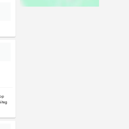
 op
äiteg