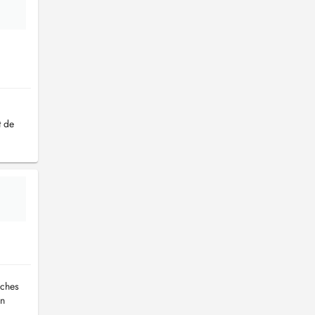
t de
oches
en