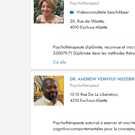
Psychotherapeut
Videoconsultatie beschikbaar
20, Rue de l'Alzette,
4010 Esch-sur-Alzette
Psychothérapeute diplômée, reconnue et inscri
530079-71 Diplômée dans les méthodes thérapeu
couple - EMDR Europe- adulte et enfant: Traum
Zie alle
DR. ANDREW VERNYUY NDZEBIR
Psychotherapeut
13-15 Rue De La Libération,
4210 Esch-sur-Alzette
Psychothérapeute autorisé à exercer et inscr
cognitivo-comportementales pour la conceptua
charge psychothérapeutique intégrative. Pratic