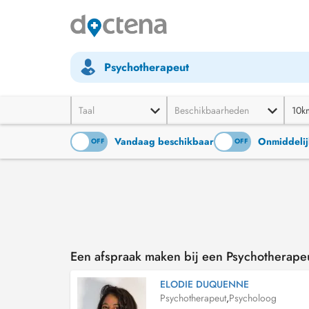
Psychotherapeut
Taal
Beschikbaarheden
10k
Vandaag beschikbaar
Onmiddelij
ON
OFF
ON
OFF
Een afspraak maken bij een Psychotherape
ELODIE DUQUENNE
Psychotherapeut
,
Psycholoog