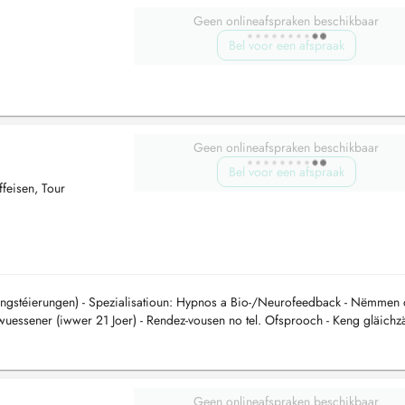
Geen onlineafspraken beschikbaar
Bel voor een afspraak
Geen onlineafspraken beschikbaar
Bel voor een afspraak
feisen, Tour
éngstéierungen) - Spezialisatioun: Hypnos a Bio-/Neurofeedback - Nëmmen
rwuessener (iwwer 21 Joer) - Rendez-vousen no tel. Ofsprooch - Keng gläichz
ll- od...
Geen onlineafspraken beschikbaar