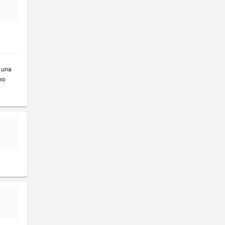
i una
no