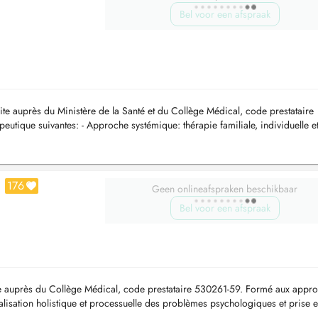
Bel voor een afspraak
te auprès du Ministère de la Santé et du Collège Médical, code prestataire
tique suivantes: - Approche systémique: thérapie familiale, individuelle e
a thé...
176
Geen onlineafspraken beschikbaar
Bel voor een afspraak
ite auprès du Collège Médical, code prestataire 530261-59. Formé aux appr
lisation holistique et processuelle des problèmes psychologiques et prise 
ien ...