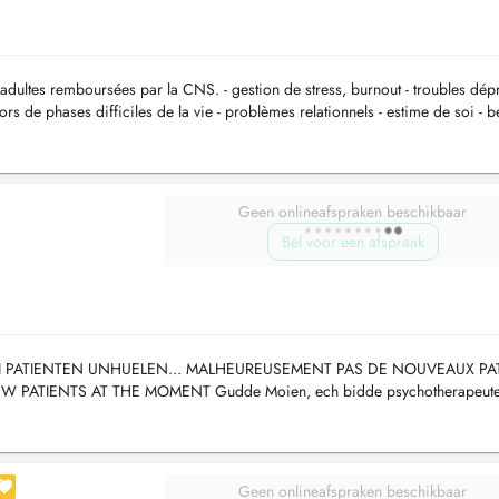
dultes remboursées par la CNS. - gestion de stress, burnout - troubles dépr
s de phases difficiles de la vie - problèmes relationnels - estime de soi - b
Geen onlineafspraken beschikbaar
Bel voor een afspraak
 PATIENTEN UNHUELEN... MALHEUREUSEMENT PAS DE NOUVEAUX PA
ATIENTS AT THE MOMENT Gudde Moien, ech bidde psychotherapeute
 kënnen am Eenzel- oder Familljesetting stattfann...
Geen onlineafspraken beschikbaar