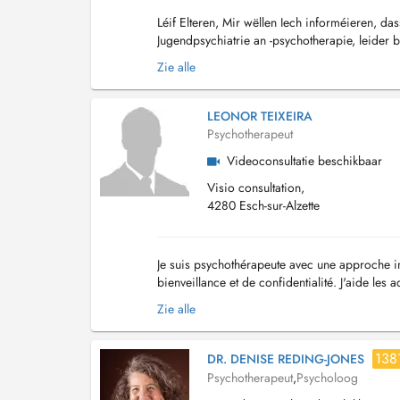
Léif Elteren, Mir wëllen Iech informéieren, da
Jugendpsychiatrie an -psychotherapie, leider 
dësem Beräich ze fannen, kënnt Dir gären d'W
Zie alle
LEONOR TEIXEIRA
Psychotherapeut
Videoconsultatie beschikbaar
Visio consultation,
4280 Esch-sur-Alzette
Je suis psychothérapeute avec une approche i
bienveillance et de confidentialité. J'aide les
développer des ressources durables pour retro
Zie alle
138
DR. DENISE REDING-JONES
Psychotherapeut
,
Psycholoog