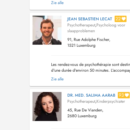
Zie alle
22
JEAN SEBASTIEN LECAT
Psychotherapeut
,
Psycholoog voor
slaapproblemen
91, Rue Adolphe Fischer,
1521 Luxemburg
Les rendez-vous de psychothérapie sont destin
d'une durée d'environ 50 minutes. L'accompagn
cognitivo-comportementales (TCC), une appro
Zie alle
93
DR. MED. SALIMA AARAB
Psychotherapeut
,
Kinderpsychiater
45, Rue De Vianden,
2680 Luxemburg