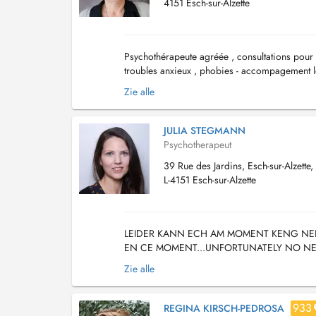
4151 Esch-sur-Alzette
Psychothérapeute agréée , consultations pour a
troubles anxieux , phobies - accompagement lor
d'évolution personnelle Vous...
Zie alle
JULIA STEGMANN
Psychotherapeut
39 Rue des Jardins, Esch-sur-Alzette,
L-4151 Esch-sur-Alzette
LEIDER KANN ECH AM MOMENT KENG NEI
EN CE MOMENT...UNFORTUNATELY NO NEW P
Gespréicher fir Kanner an Erwuessener un. Dës
Zie alle
933
REGINA KIRSCH-PEDROSA