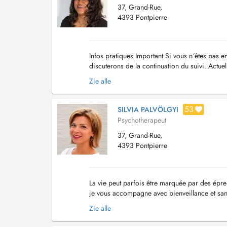
37, Grand-Rue,
4393 Pontpierre
Infos pratiques Important Si vous n´êtes pas en
discuterons de la continuation du suivi. Actue
questions, veuillez bien vouloi...
Zie alle
53
SILVIA PALVÖLGYI
Psychotherapeut
37, Grand-Rue,
4393 Pontpierre
La vie peut parfois être marquée par des épre
je vous accompagne avec bienveillance et san
ressources et à retrouver un équilibre durable. 
Zie alle