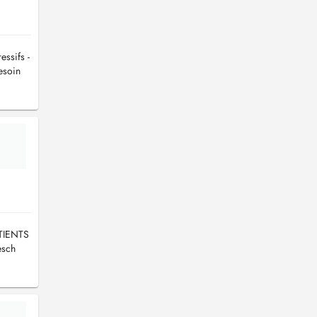
essifs -
esoin
TIENTS
sch