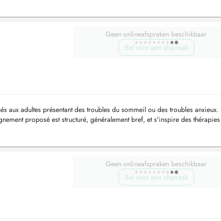
Geen onlineafspraken beschikbaar
Bel voor een afspraak
és aux adultes présentant des troubles du sommeil ou des troubles anxieux. I
ement proposé est structuré, généralement bref, et s'inspire des thérapies
che d...
Geen onlineafspraken beschikbaar
Bel voor een afspraak