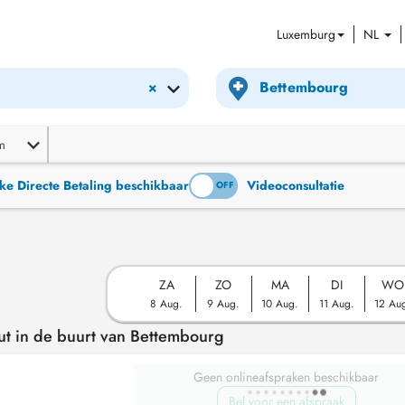
Luxemburg
NL
×
m
ke Directe Betaling beschikbaar
Videoconsultatie
ON
OFF
ZA
ZO
MA
DI
WO
8 Aug.
9 Aug.
10 Aug.
11 Aug.
12 Au
ut in de buurt van Bettembourg
Geen onlineafspraken beschikbaar
Bel voor een afspraak