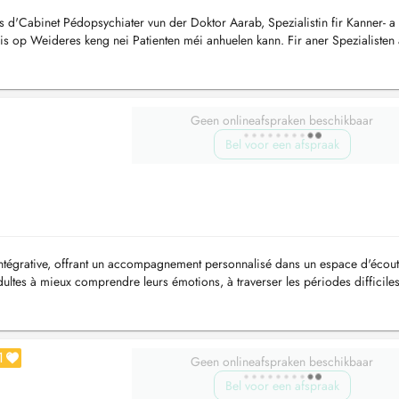
ss d'Cabinet Pédopsychiater vun der Doktor Aarab, Spezialistin fir Kanner- a
bis op Weideres keng nei Patienten méi anhuelen kann. Fir aner Spezialisten
ebsäit ...
Geen onlineafspraken beschikbaar
Bel voor een afspraak
ntégrative, offrant un accompagnement personnalisé dans un espace d'écout
 adultes à mieux comprendre leurs émotions, à traverser les périodes difficiles
...
1
Geen onlineafspraken beschikbaar
Bel voor een afspraak