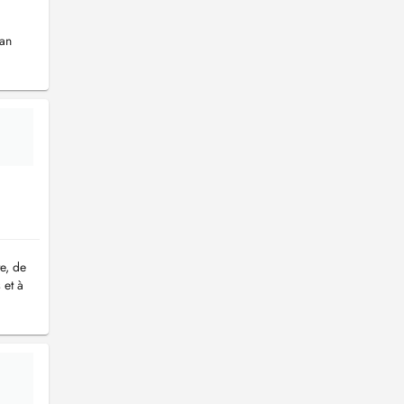
 an
e, de
 et à