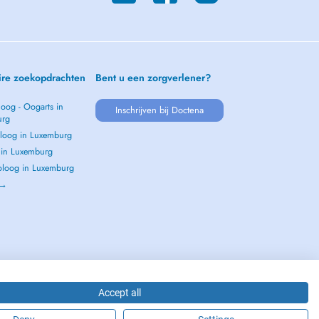
ire zoekopdrachten
Bent u een zorgverlener?
oog - Oogarts in
Inschrijven bij Doctena
urg
loog in Luxemburg
s in Luxemburg
loog in Luxemburg
 →
Accept all