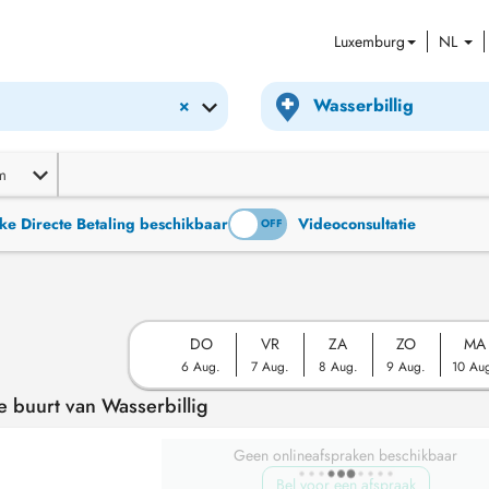
Luxemburg
NL
×
m
ke Directe Betaling beschikbaar
Videoconsultatie
ON
OFF
DO
VR
ZA
ZO
MA
6 Aug.
7 Aug.
8 Aug.
9 Aug.
10 Au
e buurt van Wasserbillig
Geen onlineafspraken beschikbaar
Bel voor een afspraak