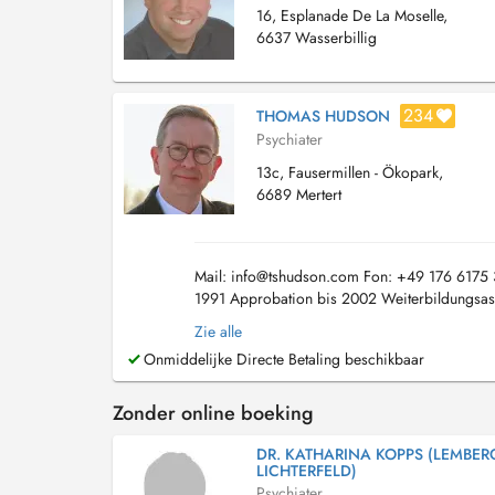
16, Esplanade De La Moselle,
6637 Wasserbillig
234
THOMAS HUDSON
Psychiater
13c, Fausermillen - Ökopark,
6689 Mertert
Mail:
info@tshudson.com
Fon: +49 176 6175 3
1991 Approbation bis 2002 Weiterbildungsassis
Krankenhaus Rummelsberg, Abteilung für Neur
Zie alle
Onmiddelijke Directe Betaling beschikbaar
Zonder online boeking
DR. KATHARINA KOPPS (LEMBER
LICHTERFELD)
Psychiater