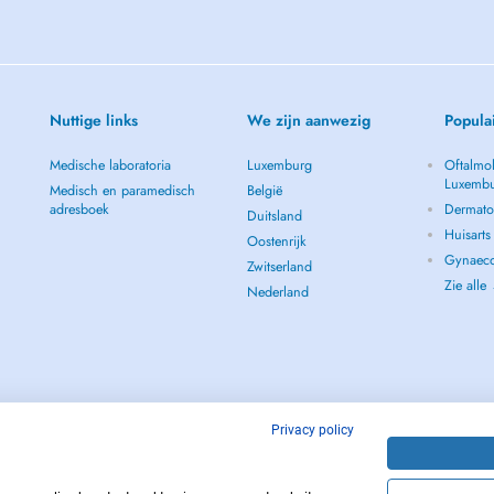
Nuttige links
We zijn aanwezig
Popula
Medische laboratoria
Luxemburg
Oftalmol
Luxemb
Medisch en paramedisch
België
adresboek
Dermato
Duitsland
Huisart
Oostenrijk
Gynaeco
Zwitserland
Zie alle
Nederland
Privacy policy