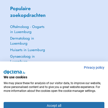
Populaire
zoekopdrachten
Oftalmoloog - Oogarts
in Luxemburg
Dermatoloog in
Luxemburg
Huisarts in Luxemburg
Gynaecoloog in
Luxemburg
Zie alle →
Privacy policy
We use cookies
We may place these for analysis of our visitor data, to improve our website,
show personalised content and to give you a great website experience. For
more information about the cookies open the cookie manager settings.
NEEM IN GEVAL VAN NOOD CONTACT OP MET : 112
Copyright © 2026 - DOCTENA S.A. 42, Rue de la Vallée, L-2661 Luxembourg
Accept all