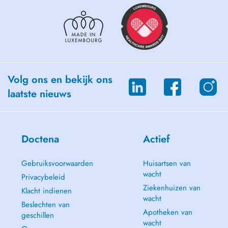
Volg ons en bekijk ons
laatste nieuws
Doctena
Actief
Gebruiksvoorwaarden
Huisartsen van
wacht
Privacybeleid
Ziekenhuizen van
Klacht indienen
wacht
Beslechten van
Apotheken van
geschillen
wacht