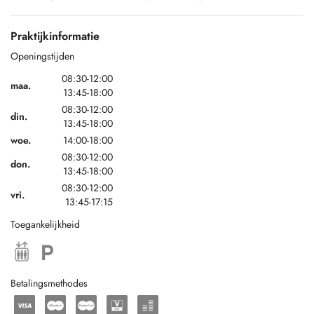
Parking avec disque : rue des Martyrs et dans les rues avoisinantes
Praktijkinformatie
Parking à mobilité réduite devant l'entrée
Openingstijden
08:30-12:00
maa.
13:45-18:00
08:30-12:00
din.
13:45-18:00
woe.
14:00-18:00
08:30-12:00
don.
13:45-18:00
08:30-12:00
vri.
13:45-17:15
Toegankelijkheid
Betalingsmethodes