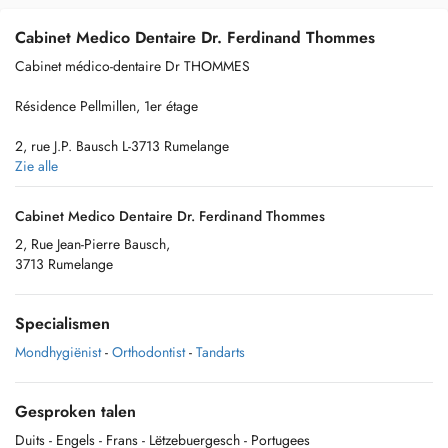
Cabinet Medico Dentaire Dr. Ferdinand Thommes
Cabinet médico-dentaire Dr THOMMES
Résidence Pellmillen, 1er étage
2, rue J.P. Bausch L-3713 Rumelange
Zie alle
Cabinet Medico Dentaire Dr. Ferdinand Thommes
Situé au dessus de la Pharmacie
2, Rue Jean-Pierre Bausch,
3713 Rumelange
En face des arrêts de bus : Ligne 5 (Tice) Esch/Alzette-Rumelange-Kayl-
Dudelange
Specialismen
À proximité de la gare (CFL) et de la Ligne 197 (RGTR) Luxembourg-
Rumelange-Ottange
Mondhygiënist
-
Orthodontist
-
Tandarts
Gesproken talen
Parking payant en face : Place Grand-Duchesse Charlotte ( 1/2 heure
Duits
- Engels
- Frans
- Lëtzebuergesch
- Portugees
gratuite) avec Ticket