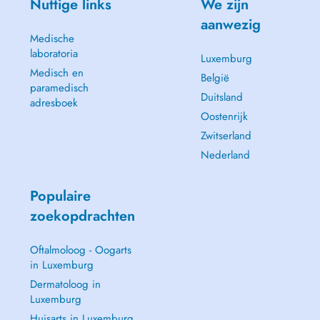
Nuttige links
We zijn
aanwezig
Medische
laboratoria
Luxemburg
Medisch en
België
paramedisch
Duitsland
adresboek
Oostenrijk
Zwitserland
Nederland
Populaire
zoekopdrachten
Oftalmoloog - Oogarts
in Luxemburg
Dermatoloog in
Luxemburg
Huisarts in Luxemburg