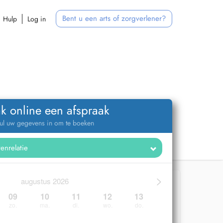
Bent u een arts of zorgverlener?
Hulp
Log in
k online een afspraak
ul uw gegevens in om te boeken
>
augustus 2026
09
10
11
12
13
zo.
ma.
di.
wo.
do.