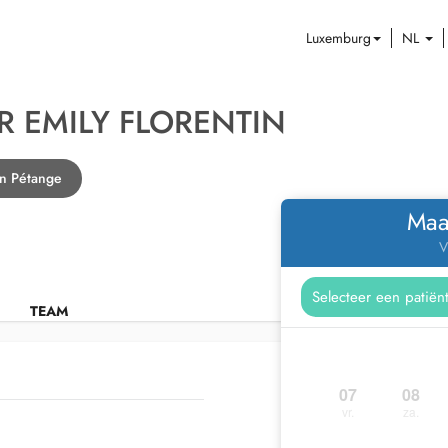
Luxemburg
NL
R EMILY FLORENTIN
in Pétange
Maa
V
TEAM
07
08
vr.
za.