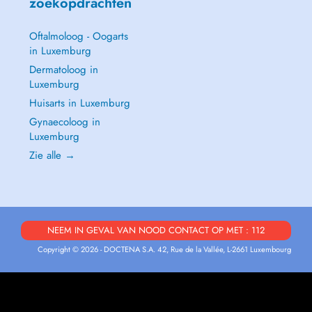
zoekopdrachten
Oftalmoloog - Oogarts
in Luxemburg
Dermatoloog in
Luxemburg
Huisarts in Luxemburg
Gynaecoloog in
Luxemburg
Zie alle →
NEEM IN GEVAL VAN NOOD CONTACT OP MET : 112
Copyright © 2026 - DOCTENA S.A. 42, Rue de la Vallée, L-2661 Luxembourg