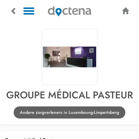
GROUPE MÉDICAL PASTEUR
Andere zorgverleners in Luxembourg-Limpertsberg