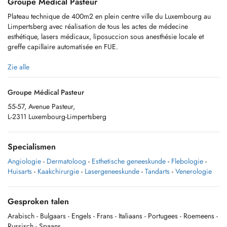
Groupe Médical Pasteur
Plateau technique de 400m2 en plein centre ville du Luxembourg au
Limpertsberg avec réalisation de tous les actes de médecine
esthétique, lasers médicaux, liposuccion sous anesthésie locale et
greffe capillaire automatisée en FUE.
Zie alle
Prise en charge pluridisciplinaire avec plusieurs spécialités (Médecine
Groupe Médical Pasteur
esthétique, Dermatologie pour Adultes, Mésothérapie, Angiologie et
55-57, Avenue Pasteur,
pathologies vasculaire, Dentisterie).
L-2311 Luxembourg-Limpertsberg
Specialismen
Accès facilité en transport en commun (Bus, tramway), Parking
disponible au Glacis.
Angiologie
-
Dermatoloog
-
Esthetische geneeskunde
-
Flebologie
-
Huisarts
-
Kaakchirurgie
-
Lasergeneeskunde
-
Tandarts
-
Venerologie
Gesproken talen
Arabisch
- Bulgaars
- Engels
- Frans
- Italiaans
- Portugees
- Roemeens
-
Russisch
- Spaans