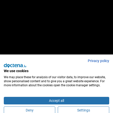
Privacy policy
We use cookies
We may place these for analysis of our visitor data, to improve our website,
show personalised content and to give you a great website experience. For
more information about the cookies open the cookie manager settings.
Accept all
Deny
Settings
Maak online een afspraak