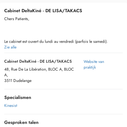
Cabinet DeltaKiné - DE LISA/TAKACS
Chers Patients,
Le cabinet est ouvert du lundi au vendredi (parfois le samedi).
Zie alle
Les prises en charge s'effectuent au cabinet, sur rendez-vous, pendant
une durée d'environ 30 minutes.
Cabinet DeltaKiné - DE LISA/TAKACS
Website van
praktijk
48, Rue De La Libération, BLOC A, BLOC
A,
3511 Dudelange
Veuillez prendre avec vous, lors de la première séance, tous les
documents relatifs à la pathologie pour laquelle vous consultez
(Radiographie, IRM, scanner, rapports médicaux...).
Specialismen
Kinesist
Tout rendez-vous non annulé 24h à l'avance sera facturé et non-
opposable à la CNS.
Gesproken talen