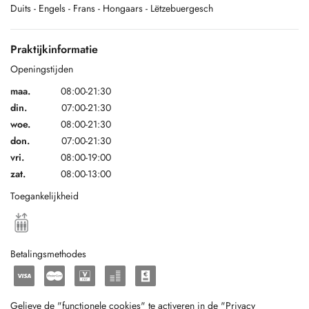
Duits
- Engels
- Frans
- Hongaars
- Lëtzebuergesch
En vous remerciant de votre compréhension et en se tenant à votre
disposition pour toute information complémentaire,
Praktijkinformatie
Openingstijden
Julie et Dorottya.
maa.
08:00-21:30
din.
07:00-21:30
woe.
08:00-21:30
don.
07:00-21:30
vri.
08:00-19:00
zat.
08:00-13:00
Toegankelijkheid
Betalingsmethodes
Gelieve de "functionele cookies" te activeren in de "Privacy