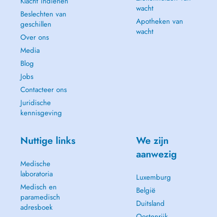
Klacht indienen
wacht
Beslechten van
Apotheken van
geschillen
wacht
Over ons
Media
Blog
Jobs
Contacteer ons
Juridische
kennisgeving
Nuttige links
We zijn
aanwezig
Medische
laboratoria
Luxemburg
Medisch en
België
paramedisch
Duitsland
adresboek
Oostenrijk