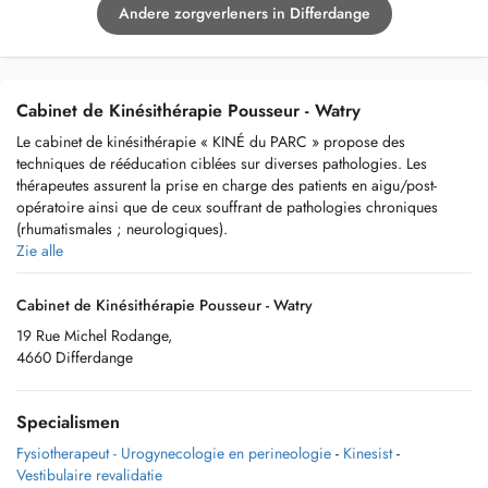
Andere zorgverleners in Differdange
Cabinet de Kinésithérapie Pousseur - Watry
Le cabinet de kinésithérapie « KINÉ du PARC » propose des
techniques de rééducation ciblées sur diverses pathologies. Les
thérapeutes assurent la prise en charge des patients en aigu/post-
opératoire ainsi que de ceux souffrant de pathologies chroniques
(rhumatismales ; neurologiques).
Zie alle
Cabinet de Kinésithérapie Pousseur - Watry
Notre principal domaine d’action est le traitement des problèmes liés
19 Rue Michel Rodange,
au système locomoteur, mais aussi les traitements plus spécifiques tels
4660 Differdange
que les rééducations uro-gynécologiques, vestibulaires et maxillo-
faciales.
Specialismen
Notre équipe est composée de 4 kinésithérapeutes, Madame Gaëlle
Pousseur, Madame Géraldine Watry, Madame Julie Bouvy et Monsieur
Fysiotherapeut - Urogynecologie en perineologie
-
Kinesist
-
Sébastien Jouniaux.
Vestibulaire revalidatie