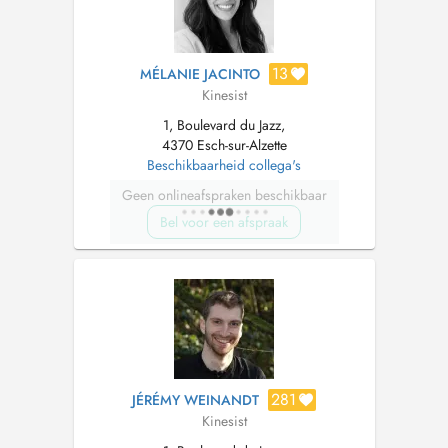
13
MÉLANIE JACINTO
Kinesist
1, Boulevard du Jazz,
4370 Esch-sur-Alzette
Beschikbaarheid collega's
Geen onlineafspraken beschikbaar
Bel voor een afspraak
281
JÉRÉMY WEINANDT
Kinesist