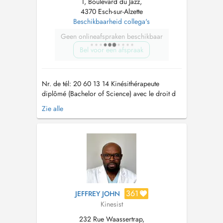
1, Boulevard du Jazz,
4370 Esch-sur-Alzette
Beschikbaarheid collega's
Geen onlineafspraken beschikbaar
Bel voor een afspraak
Nr. de tél: 20 60 13 14 Kinésithérapeute
diplômé (Bachelor of Science) avec le droit d
´exercer au Luxembourg basé au cabinet
Zie alle
"Beweegungsfabreck" à Esch/Belval.
Domaines de travail: - Thérapie respiratoire
pédiatrique (prématuré - adolescent) -
Traitement Scoliose (Formation Certifiée
"SCHROT...
361
JEFFREY JOHN
Kinesist
232 Rue Waassertrap,