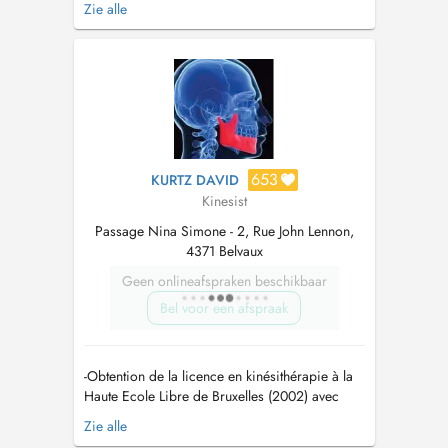
Zie alle
dédiés à l'accompagnement global de la
femme et de l'enfant, avec une expertise
particulière en pelvi-périnéologie, périnatalité
et pédiatrie. Chaque pris...
653
KURTZ DAVID
Kinesist
Passage Nina Simone - 2, Rue John Lennon,
4371 Belvaux
Geen onlineafspraken beschikbaar
Bel voor een afspraak
-Obtention de la licence en kinésithérapie à la
Haute Ecole Libre de Bruxelles (2002) avec
option pédiatrie, lymphologie, kinésithérapie
Zie alle
du sport et thérapie manuelle -Ostéopathie