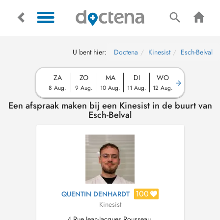
U bent hier:
Doctena
Kinesist
Esch-Belval
ZA
ZO
MA
DI
WO
8 Aug.
9 Aug.
10 Aug.
11 Aug.
12 Aug.
Een afspraak maken bij een Kinesist in de buurt van
Esch-Belval
100
QUENTIN DENHARDT
Kinesist
4 Rue Jean-Jacques Rousseau,