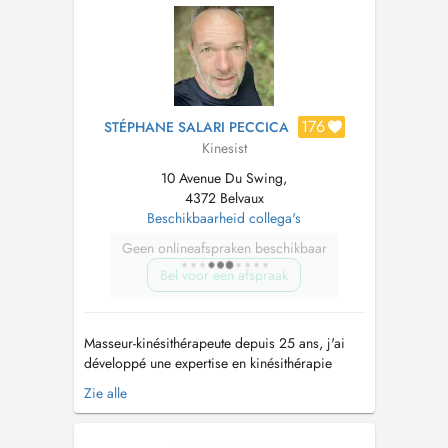
système nerveux périphérique ( sciatique etc...)
J'utilise également les vento...
176
STÉPHANE SALARI PECCICA
Kinesist
10 Avenue Du Swing,
4372 Belvaux
Beschikbaarheid collega's
Geen onlineafspraken beschikbaar
Bel voor een afspraak
Masseur-kinésithérapeute depuis 25 ans, j'ai
développé une expertise en kinésithérapie
générale, tout en me spécialisant dans le
Zie alle
domaine du sport. J'accompagne les sportifs à
chaque étape de leur parcours, que ce soit en
prévention des blessures, mais également pour