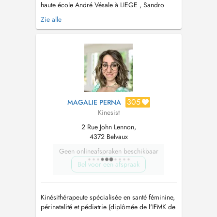
haute école André Vésale à LIEGE , Sandro
MATTIVI à continuellement développer sa
Zie alle
pratique afin d acquérir une approche du
patient la plus holistique possible. Formation
therapie manuelle , kiné du sport à LIEGE
Formation vestibulaire à CANNES...
305
MAGALIE PERNA
Kinesist
2 Rue John Lennon,
4372 Belvaux
Geen onlineafspraken beschikbaar
Bel voor een afspraak
Kinésithérapeute spécialisée en santé féminine,
périnatalité et pédiatrie (diplômée de l'IFMK de
Nancy en 2014). Mes soins sont principalement