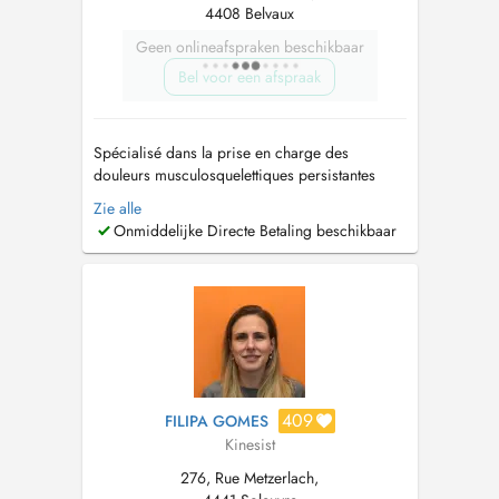
4408 Belvaux
Geen onlineafspraken beschikbaar
Bel voor een afspraak
Spécialisé dans la prise en charge des
douleurs musculosquelettiques persistantes
(lombalgie, sciatique, cervicalgie, douleurs
Zie alle
d'épaule et tendinopathies), je propose une
Onmiddelijke Directe Betaling beschikbaar
approche structurée visant à réduire la douleur
et à restaurer la mobilité. J'accompagne
également les patients dont la récupé...
409
FILIPA GOMES
Kinesist
276, Rue Metzerlach,