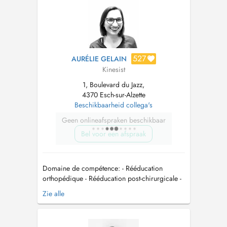
favoriser une guérison optimale ...
527
AURÉLIE GELAIN
Kinesist
1, Boulevard du Jazz,
4370 Esch-sur-Alzette
Beschikbaarheid collega's
Geen onlineafspraken beschikbaar
Bel voor een afspraak
Domaine de compétence: - Rééducation
orthopédique - Rééducation post-chirurgicale -
Rééducation oncologique - Rééducation du
Zie alle
périnée - Rééducation maxillo-faciale -
Traitement de douleurs chroniques -
Kinésithérapie préventive - Santé de la femme