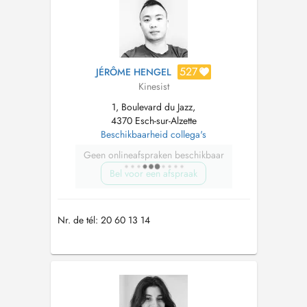
(rééducation périnatale, cancer du sein, li...
527
JÉRÔME HENGEL
Kinesist
1, Boulevard du Jazz,
4370 Esch-sur-Alzette
Beschikbaarheid collega's
Geen onlineafspraken beschikbaar
Bel voor een afspraak
Nr. de tél: 20 60 13 14