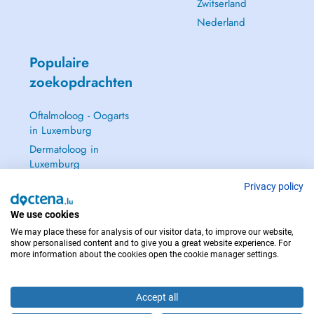
Zwitserland
Nederland
Populaire
zoekopdrachten
Oftalmoloog - Oogarts
in Luxemburg
Dermatoloog in
Luxemburg
Huisarts in Luxemburg
Privacy policy
Gynaecoloog in
We use cookies
Luxemburg
We may place these for analysis of our visitor data, to improve our website,
Zie alle →
show personalised content and to give you a great website experience. For
more information about the cookies open the cookie manager settings.
Accept all
NEEM IN GEVAL VAN NOOD CONTACT OP MET : 112