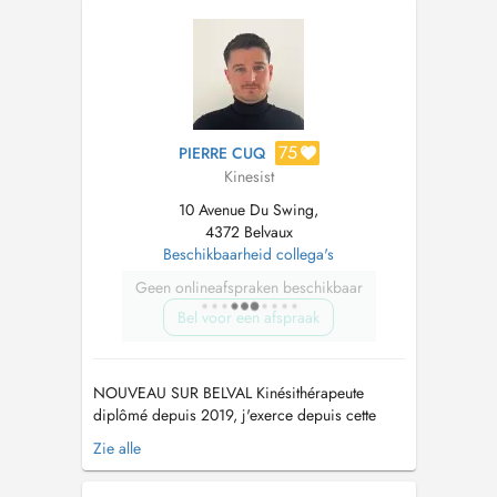
une approche personnalisée, centrée sur le
mouvement, la récupération et le bien-êt...
75
PIERRE CUQ
Kinesist
10 Avenue Du Swing,
4372 Belvaux
Beschikbaarheid collega's
Geen onlineafspraken beschikbaar
Bel voor een afspraak
NOUVEAU SUR BELVAL Kinésithérapeute
diplômé depuis 2019, j'exerce depuis cette
date auprès de patients aux profils variés. Je
Zie alle
suis spécialisé en thérapie manuelle, en
rééducation du sportif, sur les épaules et le