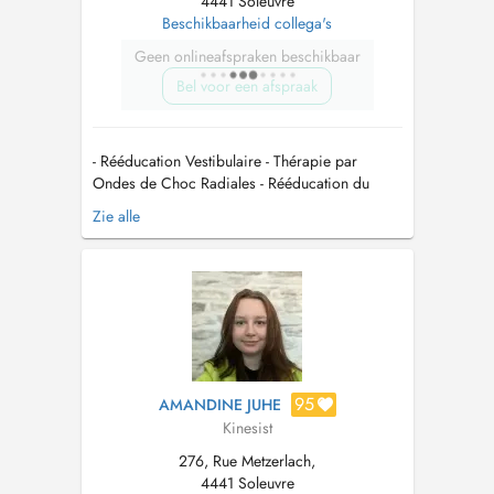
4441 Soleuvre
Beschikbaarheid collega's
Geen onlineafspraken beschikbaar
Bel voor een afspraak
- Rééducation Vestibulaire - Thérapie par
Ondes de Choc Radiales - Rééducation du
Plancher Pelvien (Biofeedback) - Kinésithérapie
Zie alle
à Domicilie (commune de Dippach) - Drainage
Lymphatique Manuel - Reeducation Funcionnelle
- Rééducation Post-Opératoire - Kinésithérapie
Respiratoire - Traumatol...
95
AMANDINE JUHE
Kinesist
276, Rue Metzerlach,
4441 Soleuvre