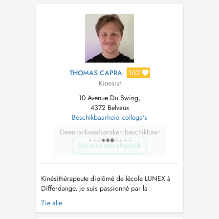
générale au Sutherland College of Osteopathic
Medecine (2002-2007) et ostéopathie
crânienne au Collège d'Enseignem...
162
THOMAS CAPRA
Kinesist
10 Avenue Du Swing,
4372 Belvaux
Beschikbaarheid collega's
Geen onlineafspraken beschikbaar
Bel voor een afspraak
Kinésithérapeute diplômé de lécole LUNEX à
Differdange, je suis passionné par la
rééducation fonctionnelle et l'accompagnement
Zie alle
global des patients. Ma formation universitaire
me permet daborder chaque pathologie avec