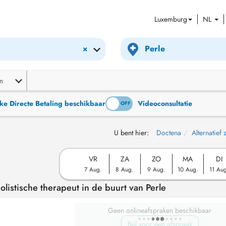
Luxemburg
NL
×
m
ke Directe Betaling beschikbaar
Videoconsultatie
ON
OFF
U bent hier:
Doctena
Alternatief
VR
ZA
ZO
MA
DI
7 Aug.
8 Aug.
9 Aug.
10 Aug.
11 Au
listische therapeut in de buurt van Perle
Geen onlineafspraken beschikbaar
Bel voor een afspraak