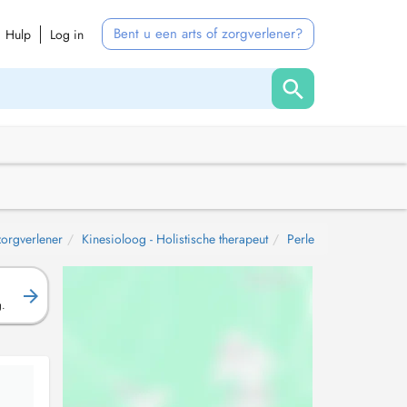
Bent u een arts of zorgverlener?
Hulp
Log in
 zorgverlener
Kinesioloog - Holistische therapeut
Perle
g.