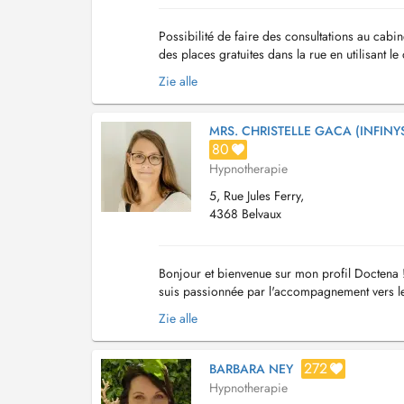
Possibilité de faire des consultations au cabin
des places gratuites dans la rue en utilisant
ainsi qu'un accompagnement personnalisé ...
Zie alle
MRS. CHRISTELLE GACA (INFINY
80
Hypnotherapie
5, Rue Jules Ferry,
4368 Belvaux
Bonjour et bienvenue sur mon profil Doctena ! 
suis passionnée par l'accompagnement vers le
un état de sérénité et d'harmonie intérieure....
Zie alle
272
BARBARA NEY
Hypnotherapie