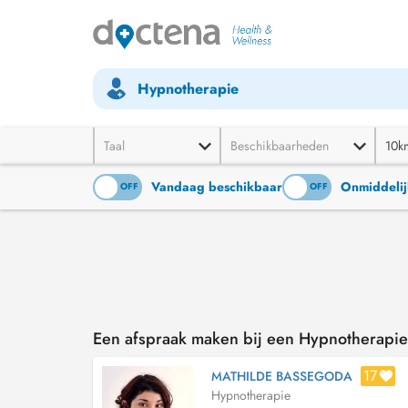
Hypnotherapie
Taal
Beschikbaarheden
10k
Vandaag beschikbaar
Onmiddelij
ON
OFF
ON
OFF
Een afspraak maken bij een Hypnotherapie
17
MATHILDE BASSEGODA
Hypnotherapie