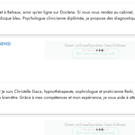
et à Belvaux, ainsi qu'en ligne sur Doctena. Si vous vous rendez au cabinet, i
 le disque bleu. Psychologue clinicienne diplômée, je propose des diagnostiq
SENS)
Geen onlineafspraken beschikbaar
Bel voor een afspraak
Je suis Christelle Gaca, hypnothérapeute, sophrologue et praticienne Reiki, 
 bien-être. Grâce à mes compétences et mon expérience, je vous aide à att
Geen onlineafspraken beschikbaar
Bel voor een afspraak