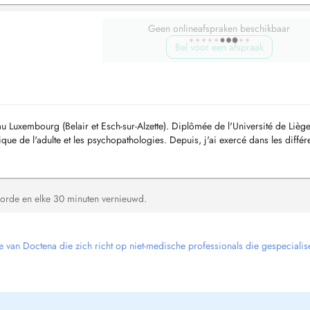
Geen onlineafspraken beschikbaar
Bel voor een afspraak
u Luxembourg (Belair et Esch-sur-Alzette). Diplômée de l'Université de Lièg
ique de l'adulte et les psychopathologies. Depuis, j'ai exercé dans les différ
de...
orde en elke 30 minuten vernieuwd.
e van Doctena die zich richt op niet-medische professionals die gespecialise