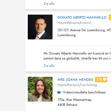
vos besoins, pour vous permettre de retrouver 
Zie alle
DONATO ABERTO MANNIELLO
Hypnotherapie
,
Kinesist
121-127, Avenue De Luxembourg, 49
Luxembourg
Mr. Donato Alberto Manniello est licencié en O
patient dans sa globalité, réveille tres tôt son
pratiquer de maniere exhaustive. Il fa...
Zie alle
378
MRS. JOANA MENDES
Hypnotherapie
,
Psycholoog
Videoconsultatie beschikbaar
170a, Rue Waassertrap,
4408 Belvaux