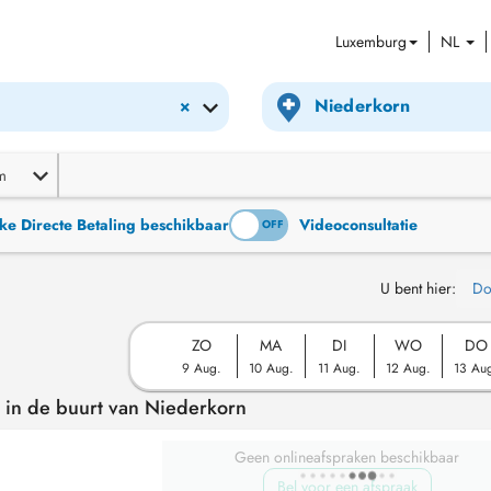
Luxemburg
NL
×
m
ke Directe Betaling beschikbaar
Videoconsultatie
ON
OFF
U bent hier:
Do
ZO
MA
DI
WO
DO
9 Aug.
10 Aug.
11 Aug.
12 Aug.
13 Au
 in de buurt van Niederkorn
Geen onlineafspraken beschikbaar
Bel voor een afspraak