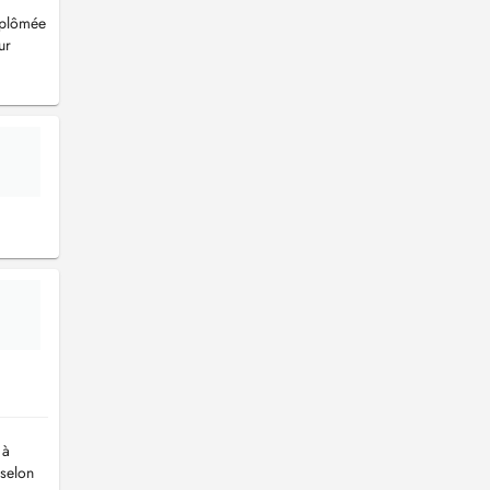
iplômée
ur
 à
 selon