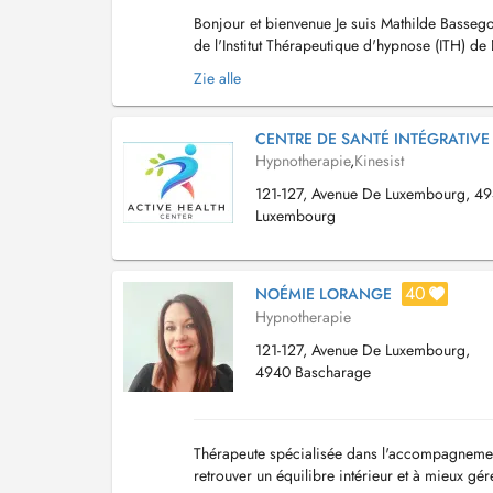
Bonjour et bienvenue Je suis Mathilde Basseg
de l'Institut Thérapeutique d'hypnose (ITH) de 
l'Etude de l'Hypnose Médicale (AFEHM) à P...
Zie alle
CENTRE DE SANTÉ INTÉGRATIVE
Hypnotherapie
,
Kinesist
121-127, Avenue De Luxembourg, 49
Luxembourg
40
NOÉMIE LORANGE
Hypnotherapie
121-127, Avenue De Luxembourg,
4940 Bascharage
Thérapeute spécialisée dans l'accompagnement
retrouver un équilibre intérieur et à mieux 