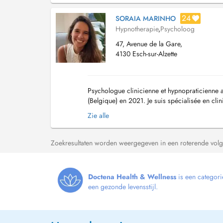
24
SORAIA MARINHO
Hypnotherapie
,
Psycholoog
47, Avenue de la Gare,
4130 Esch-sur-Alzette
Psychologue clinicienne et hypnopraticienne a
(Belgique) en 2021. Je suis spécialisée en clin
domaines de la psychologie, notamment avec 
Zie alle
Zoekresultaten worden weergegeven in een roterende volg
Doctena Health & Wellness
is een categori
een gezonde levensstijl.