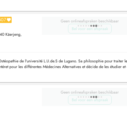
sérénit...
507
Geen onlineafspraken beschikbaar
Bel voor een afspraak
40 Käerjeng,
stéopathie de l'université L.U.de.S de Lugano. Sa philosophie pour traiter l
 intéret pour les différentes Médecines Alternatives et décide de les étudier et
Geen onlineafspraken beschikbaar
Bel voor een afspraak