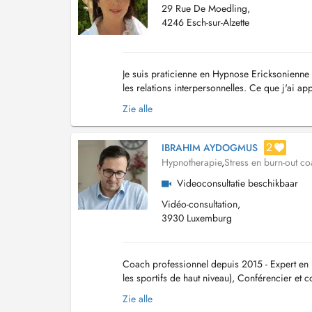
29 Rue De Moedling,
4246 Esch-sur-Alzette
Je suis praticienne en Hypnose Ericksonienne 
les relations interpersonnelles. Ce que j'ai ap
avons toutes les ressources nécessaires...
Zie alle
2
IBRAHIM AYDOGMUS
Hypnotherapie
,
Stress en burn-out c
Videoconsultatie beschikbaar
Vidéo-consultation,
3930 Luxemburg
Coach professionnel depuis 2015 - Expert en b
les sportifs de haut niveau), Conférencier et 
burn-out, de fatigue chronique ou de pert...
Zie alle