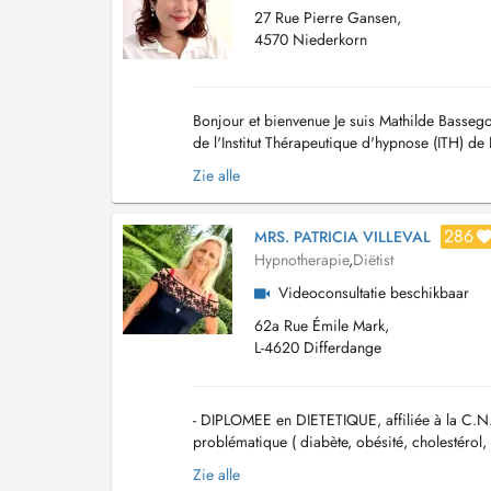
27 Rue Pierre Gansen,
4570 Niederkorn
Bonjour et bienvenue Je suis Mathilde Basseg
de l'Institut Thérapeutique d'hypnose (ITH) de 
l'Etude de l'Hypnose Médicale (AFEHM) à P...
Zie alle
286
MRS. PATRICIA VILLEVAL
Hypnotherapie
,
Diëtist
Videoconsultatie beschikbaar
62a Rue Émile Mark,
L-4620 Differdange
- DIPLOMEE en DIETETIQUE, affiliée à la C.N.
problématique ( diabète, obésité, cholestérol,
vos objectifs : mincir, sevrage tabagique, stre.
Zie alle