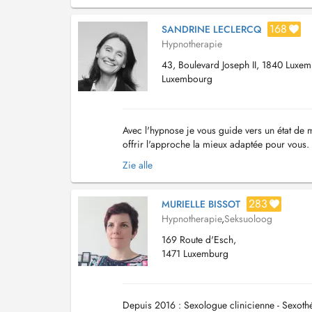
168
SANDRINE LECLERCQ
Hypnotherapie
43, Boulevard Joseph II, 1840 Luxe
Luxembourg
Avec l'hypnose je vous guide vers un état de mi
offrir l'approche la mieux adaptée pour vous.
d'ordre existentiel ou que vous soyez en pris..
Zie alle
283
MURIELLE BISSOT
Hypnotherapie
,
Seksuoloog
169 Route d'Esch,
1471 Luxemburg
Depuis 2016 : Sexologue clinicienne - Sexoth