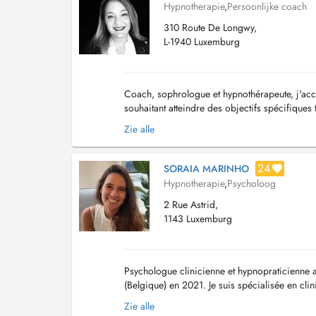
Hypnotherapie
,
Persoonlijke coach
310 Route De Longwy,
L-1940 Luxemburg
Coach, sophrologue et hypnothérapeute, j'ac
souhaitant atteindre des objectifs spécifique
démarche avec plaisir, dans un cadre bienveil
Zie alle
24
SORAIA MARINHO
Hypnotherapie
,
Psycholoog
2 Rue Astrid,
1143 Luxemburg
Psychologue clinicienne et hypnopraticienne a
(Belgique) en 2021. Je suis spécialisée en clin
domaines de la psychologie, notamment avec 
Zie alle