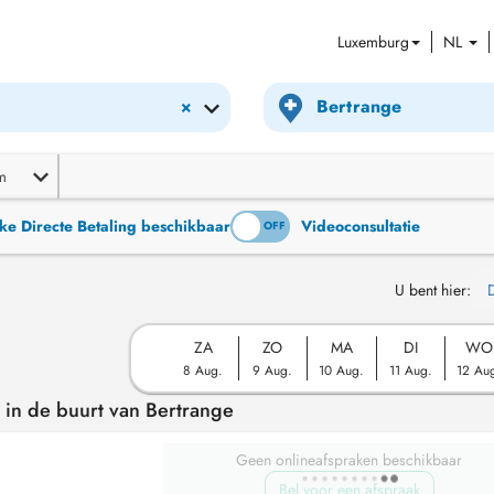
Luxemburg
NL
×
m
ke Directe Betaling beschikbaar
Videoconsultatie
ON
OFF
U bent hier:
ZA
ZO
MA
DI
WO
8 Aug.
9 Aug.
10 Aug.
11 Aug.
12 Au
 in de buurt van Bertrange
Geen onlineafspraken beschikbaar
Bel voor een afspraak