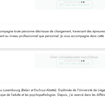
Bel voor een afspraak
compagne toute personne désireuse de changement, traversant des épreuve
s tant au niveau professionnel que personnel. Je vous accompagne dans cette
lant et dynam...
Geen onlineafspraken beschikbaar
Bel voor een afspraak
u Luxembourg (Belair et Esch-sur-Alzette). Diplômée de l'Université de Lièg
ique de l'adulte et les psychopathologies. Depuis, j'ai exercé dans les différ
de...