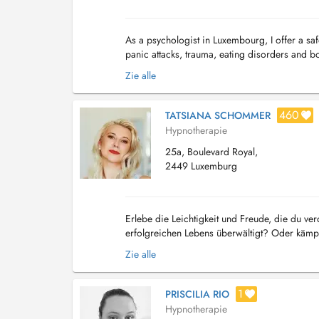
As a psychologist in Luxembourg, I offer a sa
panic attacks, trauma, eating disorders and b
mindfulness practices, hypnotherapy, somatic t
Zie alle
460
TATSIANA SCHOMMER
Hypnotherapie
25a, Boulevard Royal,
2449 Luxemburg
Erlebe die Leichtigkeit und Freude, die du v
erfolgreichen Lebens überwältigt? Oder kämpf
Du bist nicht allein! Ich lade dich ein, die Ener
Zie alle
1
PRISCILIA RIO
Hypnotherapie