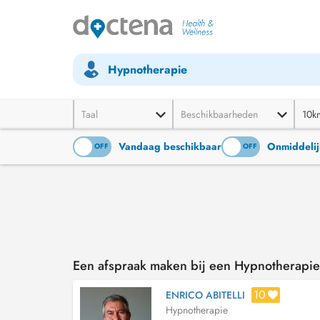
Hypnotherapie
Taal
Beschikbaarheden
10k
Vandaag beschikbaar
Onmiddelij
ON
OFF
ON
OFF
Een afspraak maken bij een Hypnotherapie
10
ENRICO ABITELLI
Hypnotherapie