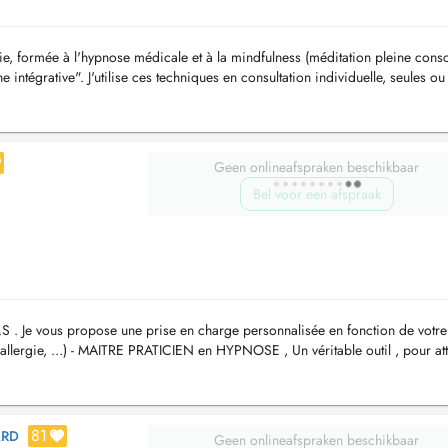
ie, formée à l'hypnose médicale et à la mindfulness (méditation pleine cons
ntégrative". J'utilise ces techniques en consultation individuelle, seules ou
...
Geen onlineafspraken beschikbaar
Bel voor een afspraak
S . Je vous propose une prise en charge personnalisée en fonction de votre
 allergie, ...) - MAITRE PRATICIEN en HYPNOSE , Un véritable outil , pour at
..
81
ARD
Geen onlineafspraken beschikbaar