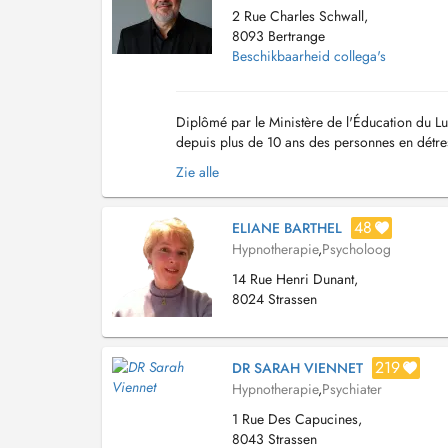
2 Rue Charles Schwall,
8093 Bertrange
Beschikbaarheid collega's
Diplômé par le Ministère de l'Éducation du 
depuis plus de 10 ans des personnes en détre
transformation. Je suis: * Hypnothérapeute rec
Zie alle
48
ELIANE BARTHEL
Hypnotherapie
,
Psycholoog
14 Rue Henri Dunant,
8024 Strassen
219
DR SARAH VIENNET
Hypnotherapie
,
Psychiater
1 Rue Des Capucines,
8043 Strassen