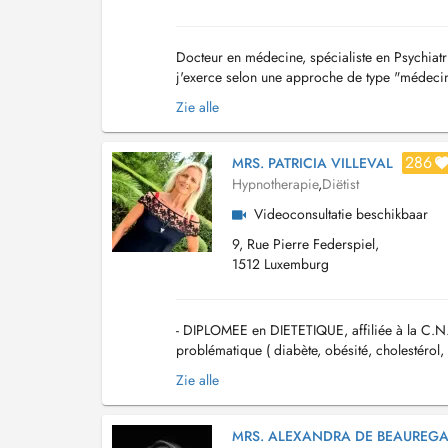
Docteur en médecine, spécialiste en Psychiatr
j'exerce selon une approche de type "médecine i
associées à d'autres techniques cognitivo-com
Zie alle
286
MRS. PATRICIA VILLEVAL
Hypnotherapie
,
Diëtist
Videoconsultatie beschikbaar
9, Rue Pierre Federspiel,
1512 Luxemburg
- DIPLOMEE en DIETETIQUE, affiliée à la C.N.
problématique ( diabète, obésité, cholestérol,
vos objectifs : mincir, sevrage tabagique, stre.
Zie alle
MRS. ALEXANDRA DE BEAUREG