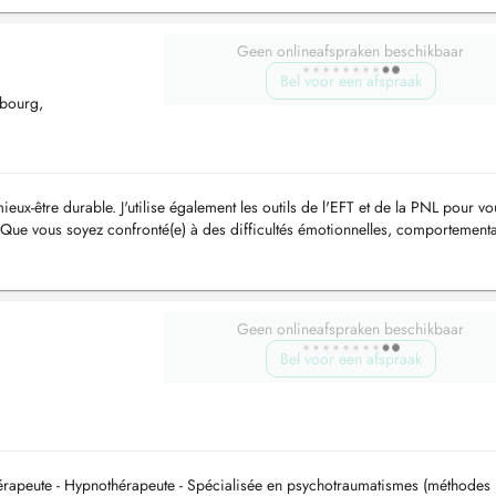
Geen onlineafspraken beschikbaar
Bel voor een afspraak
mbourg,
eux-être durable. J'utilise également les outils de l'EFT et de la PNL pour vo
 Que vous soyez confronté(e) à des difficultés émotionnelles, comportementa
.
Geen onlineafspraken beschikbaar
Bel voor een afspraak
érapeute - Hypnothérapeute - Spécialisée en psychotraumatismes (méthodes