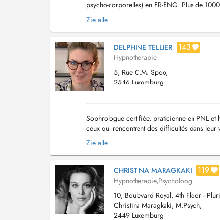
psycho-corporelles) en FR-ENG. Plus de 1000
Coeur - Conscience) à Luxembourg et propose 
Zie alle
143
DELPHINE TELLIER
Hypnotherapie
5, Rue C.M. Spoo,
2546 Luxemburg
Sophrologue certifiée, praticienne en PNL et h
ceux qui rencontrent des difficultés dans leur 
les transcender pour mieux les dépasser....
Zie alle
119
CHRISTINA MARAGKAKI
Hypnotherapie
,
Psycholoog
10, Boulevard Royal, 4th Floor - Plur
Christina Maragkaki, M.Psych,
2449 Luxemburg