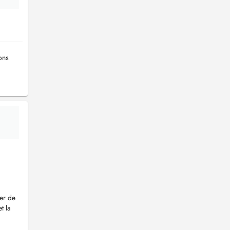
ons
er de
t la