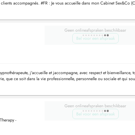
 clients accompagnés. #FR : Je vous accueille dans mon Cabinet Sex&Co (C
aux adultes e...
Geen onlineafspraken beschikbaar
Bel voor een afspraak
ypnothérapeute, j'accueille et jaccompagne, avec respect et bienveillance, t
vie, que ce soit dans la vie professionnelle, personnelle ou sociale et qui sou
Geen onlineafspraken beschikbaar
Bel voor een afspraak
iTherapy -