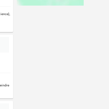
cience),
teindre