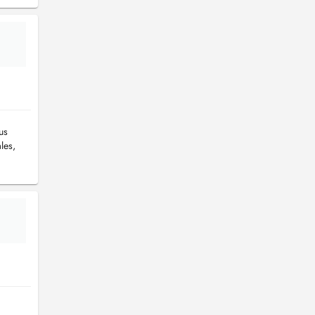
us
les,