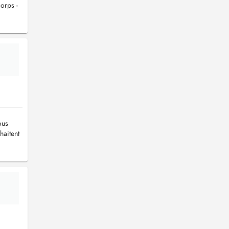
orps -
ous
haitent