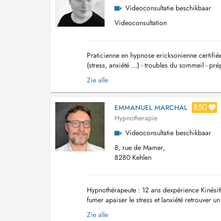
Videoconsultatie beschikbaar
Videoconsultation
Praticienne en hypnose ericksonienne certifié
(stress, anxiété ...) - troubles du sommeil -
Certification en EFT (Emotional Freedom Tec..
Zie alle
850
EMMANUEL MARCHAL
Hypnotherapie
Videoconsultatie beschikbaar
8, rue de Mamer,
8280 Kehlen
Hypnothérapeute : 12 ans dexpérience Kinésit
fumer apaiser le stress et lanxiété retrouver 
mémorisation optimiser la prépar...
Zie alle