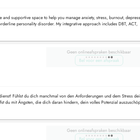
fe and supportive space to help you manage anxiety, stress, burnout, depres
orderline personality disorder. My integrative approach includes DBT, ACT,
herapy, ...
Geen onlineafspraken beschikbaar
Bel voor een afspraak
erdienst! Fühlst du dich manchmal von den Anforderungen und dem Stress de
st du mit Ängsten, die dich daran hindern, dein volles Potenzial auszuschö
...
Geen onlineafspraken beschikbaar
Bel voor een afspraak