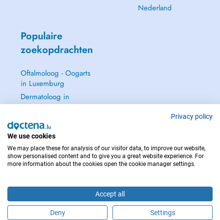
Nederland
Populaire
zoekopdrachten
Oftalmoloog - Oogarts
in Luxemburg
Dermatoloog in
Luxemburg
Privacy policy
Huisarts in Luxemburg
Gynaecoloog in
We use cookies
Luxemburg
We may place these for analysis of our visitor data, to improve our website,
Zie alle →
show personalised content and to give you a great website experience. For
more information about the cookies open the cookie manager settings.
Accept all
NEEM IN GEVAL VAN NOOD CONTACT OP MET : 112
Deny
Settings