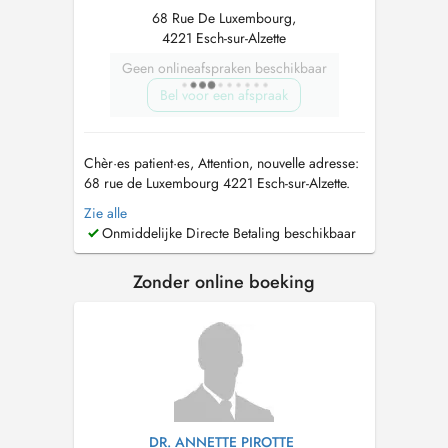
68 Rue De Luxembourg,
4221 Esch-sur-Alzette
Geen onlineafspraken beschikbaar
Bel voor een afspraak
Chèr·es patient·es, Attention, nouvelle adresse:
68 rue de Luxembourg 4221 Esch-sur-Alzette.
Le cabinet se trouve au 2e étage, vous pouvez
Zie alle
monter directement. Contact:
Onmiddelijke Directe Betaling beschikbaar
dr.florie.kuta@gmail.com
Tel: 661994897 Le
docteur Florie KUTA prend en charge les
Zonder online boeking
pathologies aiguës et chroniques de ...
DR. ANNETTE PIROTTE