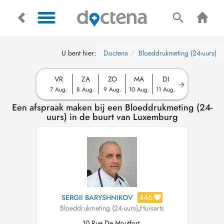
U bent hier:
Doctena
Bloeddrukmeting (24-uurs)
VR
ZA
ZO
MA
DI
7 Aug.
8 Aug.
9 Aug.
10 Aug.
11 Aug.
Een afspraak maken bij een Bloeddrukmeting (24-
uurs) in de buurt van Luxemburg
446
SERGII BARYSHNIKOV
Bloeddrukmeting (24-uurs)
,
Huisarts
10 Rue De Moutfort,