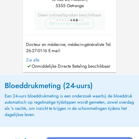
5355 Oetrange
Geen onlineafspraken beschikbaar
Bel voor een afspraak
Docteur en médecine, médecin-généraliste Tel.
26-27-01-16 E-mail:
allgemeinmediziner_lux@outlook.com
In
Zie alle
meiner Praxis biete ich eine umfassende
Onmiddelijke Directe Betaling beschikbaar
medizinische Betreuung im Bereich der
Allgemeinmedizin an. Der Fokus liegt auf einer
individuellen Versorgung, die sowohl
Bloeddrukmeting (24-uurs)
körperliche als auch psychis...
Een 24-uurs bloeddrukmeting is een onderzoek waarbij de bloeddruk
automatisch op regelmatige tijdstippen wordt gemeten, zowel overdag
als 's nachts, om inzicht te krijgen in de schommelingen tijdens het
dagelijkse leven.