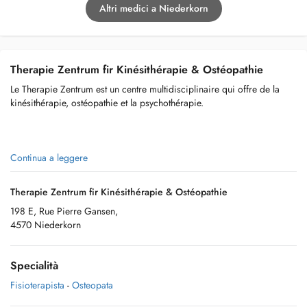
Altri medici a Niederkorn
Therapie Zentrum fir Kinésithérapie & Ostéopathie
Le Therapie Zentrum est un centre multidisciplinaire qui offre de la
kinésithérapie, ostéopathie et la psychothérapie.
Ensemble, nous avons créé cet établissement afin de permettre à nos
Continua a leggere
patients une prise en charge professionnelle et adaptée à leurs
besoins.
Therapie Zentrum fir Kinésithérapie & Ostéopathie
198 E, Rue Pierre Gansen,
4570 Niederkorn
Kinésithérapie, Ostéopathie et Psychothérapie
Specialità
Fisioterapista
-
Osteopata
Pour la kinésithérapie nous offrons de la visites à domicile,