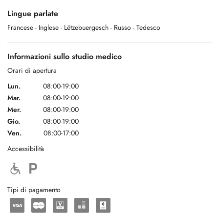
Rééducation orthopédique , neurologique, respiratoire, périnéale ,
Lingue parlate
vestibulaire, maxillo-faciale et mandibullo-temporale
Francese
- Inglese
- Lëtzebuergesch
- Russo
- Tedesco
Drainage Lymphatique,
Informazioni sullo studio medico
onde de choc, électrothérapie, fango, taping myofascial, gamme d
´appareils musculaire Stolzenberg(R) et Kinétec(R)
Orari di apertura
Lun.
08:00-19:00
Mar.
08:00-19:00
Mer.
08:00-19:00
Gio.
08:00-19:00
Ven.
08:00-17:00
Accessibilità
Tipi di pagamento